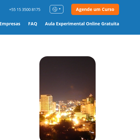
Agende um Curso
+55 15 3500 8175
 Empresas
FAQ
Aula Experimental Online Gratuita