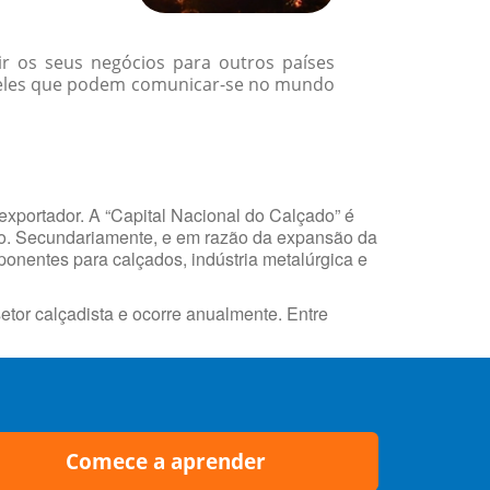
r os seus negócios para outros países
queles que podem comunicar-se no mundo
exportador. A “Capital Nacional do Calçado” é
do. Secundariamente, e em razão da expansão da
ponentes para calçados, indústria metalúrgica e
etor calçadista e ocorre anualmente. Entre
Comece a aprender