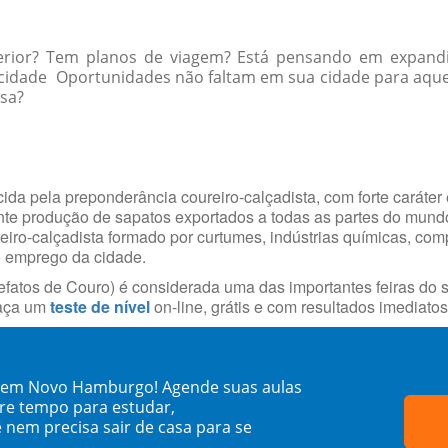
erior? Tem planos de viagem? Está pensando em expandi
ua cidade Oportunidades não faltam em sua cidade para a
ssa?
da pela preponderância coureiro-calçadista, com forte caráter 
ante produção de sapatos exportados a todas as partes do mun
reiro-calçadista formado por curtumes, indústrias químicas, com
e emprego da cidade.
fatos de Couro) é considerada uma das importantes feiras do s
faça um
teste de nível
on-line, grátis e com resultados imediatos
la em Novo Hamburgo! Agende suas aulas
re tempo para estudar,
 nem precisa sair de casa para se