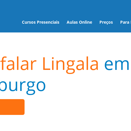
Cursos Presenciais
Aulas Online
Preços
Para
falar Lingala
em
burgo