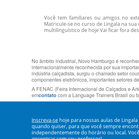
Você tem familiares ou amigos no ext
Matricule-se no curso de Lingala na s
multilinguístico de hoje Vai ficar fora de
No âmbito industrial, Novo Hamburgo é reconheci
internacionalmente reconhecida por sua import
indústria calçadista, surgiu o chamado setor cou
componentes eletrônicos, importantes setores d
A FENAC (Feira Internacional de Calçados e Arte
em
contato
com a Language Trainers Brasil ou 
Inscreva-se
hoje para nossas aulas de Linga
quando quiser, para que você sempre encont
independentemente do horário ou local. Você
encontrar com seu professor!