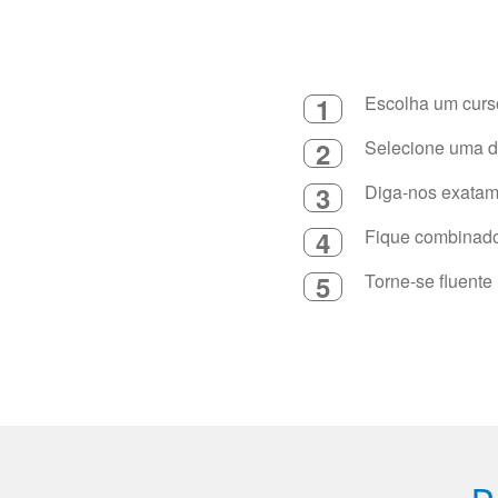
1
Escolha um curso
2
Selecione uma du
3
Diga-nos exatame
4
Fique combinado 
5
Torne-se fluente