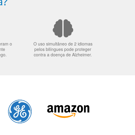
a?
eram o
O uso simultâneo de 2 idiomas
nte
pelos bilíngues pode proteger
ego.
contra a doença de Alzheimer.