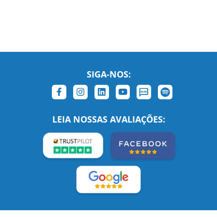
SIGA-NOS:
LEIA NOSSAS AVALIAÇÕES:
Links Relacionados
No mundo todo
Entre em contato
BRASIL
Sobre nós
PORTUGAL
Empregos
ESTADOS UNIDOS (EN)
/