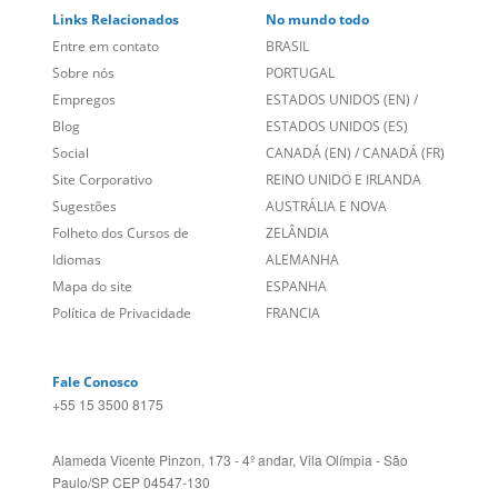
Blog
ESTADOS UNIDOS (ES)
Social
CANADÁ (EN)
/
CANADÁ (FR)
Site Corporativo
REINO UNIDO E IRLANDA
Sugestões
AUSTRÁLIA E NOVA
Folheto dos Cursos de
ZELÂNDIA
Idiomas
ALEMANHA
Mapa do site
ESPANHA
Política de Privacidade
FRANCIA
Fale Conosco
+55 15 3500 8175
Alameda Vicente Pinzon, 173 - 4º andar, Vila Olímpia - São
Paulo/SP CEP 04547-130
Language Trainers,
fundada em 2004 fornecendo cursos de
idiomas em mais de 60 cidades em todo o Brasil e Online com
Zoom, Meet, Teams ou WhatsApp.