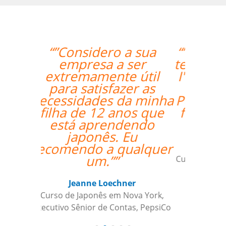
“”I really enjoyed Ana's
teaching style and I feel
I've really grown in my
confidence with
Portuguese.I'm looking
forward to continuing
my lessons.””
Zack Maher
Curso de Português em Florianópolis