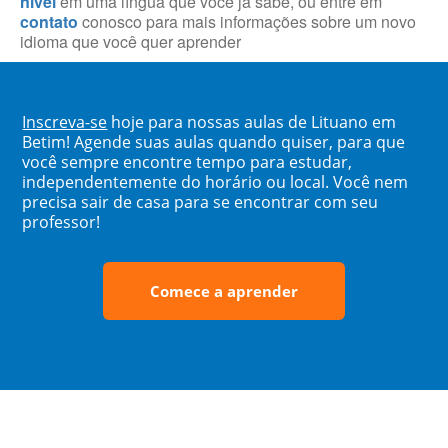
nível
em uma língua que você já sabe, ou entre em
contato
conosco para mais informações sobre um novo
idioma que você quer aprender
Inscreva-se
hoje para nossas aulas de Lituano em
Betim! Agende suas aulas quando quiser, para que
você sempre encontre tempo para estudar,
independentemente do horário ou local. Você nem
precisa sair de casa para se encontrar com seu
professor!
Comece a aprender