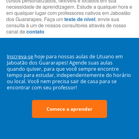
cursos personalizados, flexíveis e focados em sua
necessidade de aprendizagem. Estude a qualquer hora e
em qualquer lugar com professores nativos em Jaboatão
dos Guararapes. Faça um
teste de nível
, envie sua
consulta à um de nossos consultores através de nosso
canal de
contato
Inscreva-se
hoje para nossas aulas de Lituano em
Jaboatão dos Guararapes! Agende suas aulas
quando quiser, para que você sempre encontre
tempo para estudar, independentemente do horário
ou local. Você nem precisa sair de casa para se
encontrar com seu professor!
Comece a aprender