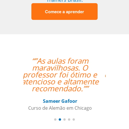
Comece a aprender
“”I was really happy
with the overall
experience. Aline was
an amazing teacher
and I made so much
progress with her.
Thank you so much!””
Paloma Kilchenmann
Curso de Português em Cuiabá