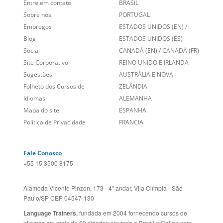
Links Relacionados
No mundo todo
Entre em contato
BRASIL
Sobre nós
PORTUGAL
Empregos
ESTADOS UNIDOS (EN)
/
Blog
ESTADOS UNIDOS (ES)
Social
CANADÁ (EN)
/
CANADÁ (FR)
Site Corporativo
REINO UNIDO E IRLANDA
Sugestões
AUSTRÁLIA E NOVA
Folheto dos Cursos de
ZELÂNDIA
Idiomas
ALEMANHA
Mapa do site
ESPANHA
Política de Privacidade
FRANCIA
Fale Conosco
+55 15 3500 8175
Alameda Vicente Pinzon, 173 - 4º andar, Vila Olímpia - São
Paulo/SP CEP 04547-130