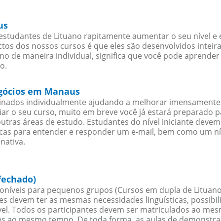
us
studantes de Lituano rapitamente aumentar o seu nível e e
os dos nossos cursos é que eles são desenvolvidos inteir
no de maneira individual, significa que você pode aprender 
o.
egócios em Manaus
sinados individualmente ajudando a melhorar imensamente
iciar o seu curso, muito em breve você já estará preparado
outras áreas de estudo. Estudantes do nível iniciante dev
ticas para entender e responder um e-mail, bem como um ní
nativa.
fechado)
oníveis para pequenos grupos (Cursos em dupla de Lituano
es devem ter as mesmas necessidades linguísticas, possib
. Todos os participantes devem ser matriculados ao mesm
es ao mesmo tempo. De toda forma, as aulas de demonstr