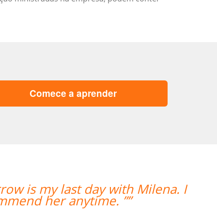
Comece a aprender
“”I took 40 hours of Brazilian 
teacher was a delight and ga