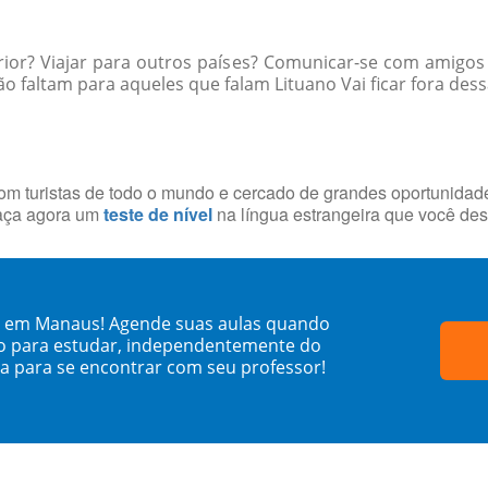
rior? Viajar para outros países? Comunicar-se com amigos
 faltam para aqueles que falam Lituano Vai ficar fora dess
com turistas de todo o mundo e cercado de grandes oportunida
Faça agora um
teste de nível
na língua estrangeira que você des
no em Manaus! Agende suas aulas quando
o para estudar, independentemente do
sa para se encontrar com seu professor!