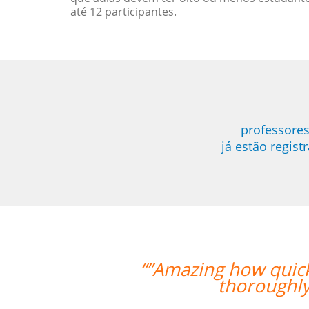
até 12 participantes.
professore
já estão regis
ickly the two weeks went by and tomo
hly enjoyed my classes and would r