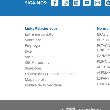
SIGA-NOS:
Links Relacionados
No mun
Entre em contato
BRASIL
Sobre nós
PORTU
Empregos
ESTADO
UNIDOS 
Blog
CANADÁ
Social
REINO 
Site Corporativo
AUSTRÁ
Sugestões
ALEMA
Folheto dos Cursos de Idiomas
ESPAN
Mapa do site
FRANCI
Política de Privacidade