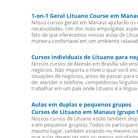
1-on-1 Geral Lituano Course em Mana
Nosso cursos gerais em Manaus ajudarão os e
necessidades. Um dos mais empolgates aspect
fato de que oferecemos nossas aulas de Litua
maneira confortavel em um ambiente relaxad
Cursos individuais de Lituano para n
Nossos cursos de Alemão em Brasília são en
negócios. Não importa o nível o qual você in
situações de negócios, antes de passar para 
de: atender o telefone, competências linguís
trabalhar em um país onde Lituano é a língua 
Aulas em duplas e pequenos grupos
Cursos de Lituano em Manaus (grupo 
Nossos cursos de Lituano estão também disp
e em pequenos grupos). Todos os participant
mesmo lugar, também estando no mesmo nível
que aulas devem ter oito ou menos estudant