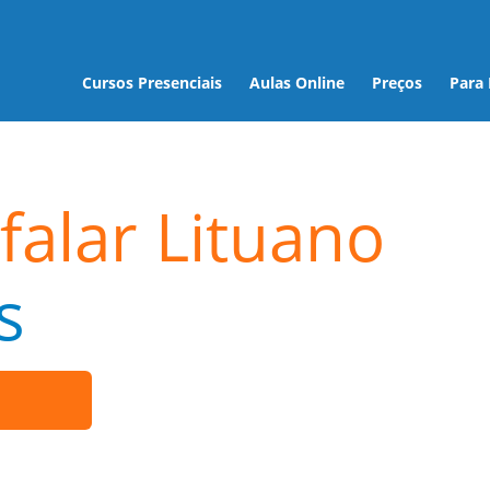
Cursos Presenciais
Aulas Online
Preços
Para
falar Lituano
s