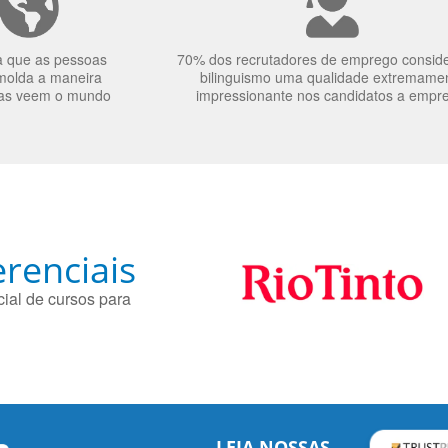
a que as pessoas
70% dos recrutadores de emprego consid
molda a maneira
bilinguismo uma qualidade extremame
as veem o mundo
impressionante nos candidatos a empr
renciais
ial de cursos para
LEIA NOSSAS