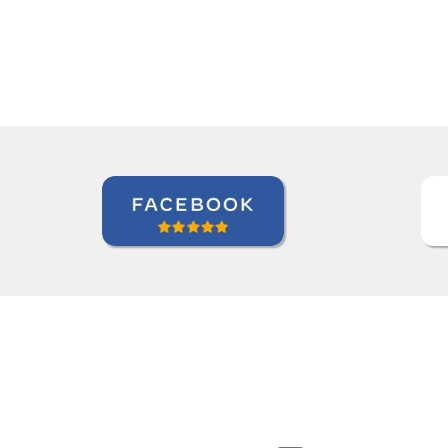
Roland Tschanz
Curso de Português em Manau