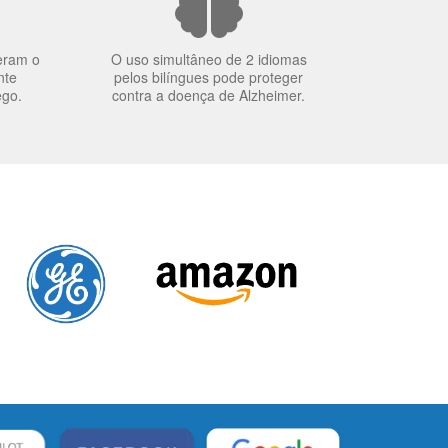
eram o
O uso simultâneo de 2 idiomas
nte
pelos bilíngues pode proteger
ego.
contra a doença de Alzheimer.