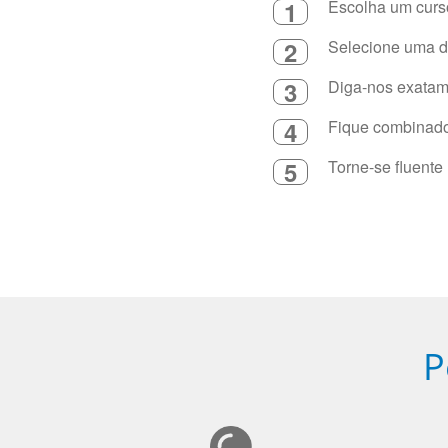
1
Escolha um curso
2
Selecione uma du
3
Diga-nos exatame
4
Fique combinado 
5
Torne-se fluente
P