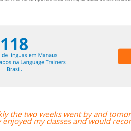
118
s de línguas em Manaus
trados na Language Trainers
Brasil.
rrow is my last day with Milena. I
ecommend her anytime. ””