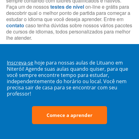
sempre contando com tutores qualificados e nativos.
Faça um de nossos
testes de nível
on-line e grátis para
descobrir qual o melhor ponto de partida para começar a
estudar o idioma que você deseja aprender. Entre em
contato
caso tenha dúvidas sobre nossos vários pacotes
de cursos de idiomas, todos personalizados para melhor
lhe atender.
Inscreva-se
hoje para nossas aulas de Lituano em
Niterói! Agende suas aulas quando quiser, para que
você sempre encontre tempo para estudar,
independentemente do horário ou local. Você nem
precisa sair de casa para se encontrar com seu
professor!
Comece a aprender