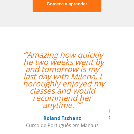
Comece a aprender
“” Destaco o trabalho
do Professor Enrico,
que sempre foi
extremamente
pontual.””
Reginaldo Pontirolli
Curso de Italiano em Guarulhos,
Commander (Colonel), Brazilian Air
Force Base, São Paulo (Força Aérea
Brasileira)