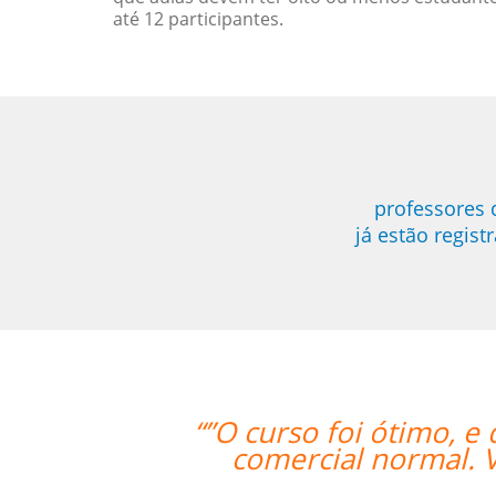
até 12 participantes.
professores 
já estão regis
os nossos funcionários a oportunidad
continuar a usar a sua empresa com
frente””