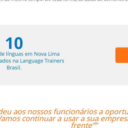
10
de línguas em Nova Lima
trados na Language Trainers
Brasil.
e de crescer fora do horário
“”
o um parceiro daqui para