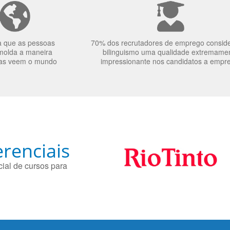
a que as pessoas
70% dos recrutadores de emprego consid
molda a maneira
bilinguismo uma qualidade extremame
as veem o mundo
impressionante nos candidatos a empr
renciais
ial de cursos para