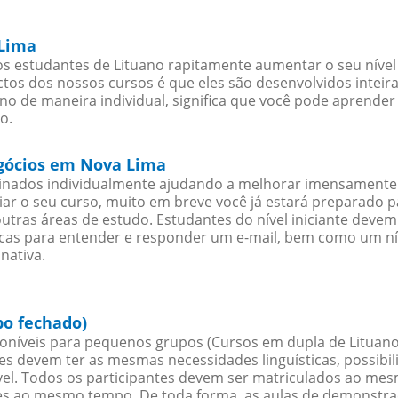
 Lima
s estudantes de Lituano rapitamente aumentar o seu nível 
os dos nossos cursos é que eles são desenvolvidos inteir
no de maneira individual, significa que você pode aprender 
o.
egócios em Nova Lima
sinados individualmente ajudando a melhorar imensamente
iciar o seu curso, muito em breve você já estará preparado
outras áreas de estudo. Estudantes do nível iniciante dev
ticas para entender e responder um e-mail, bem como um ní
nativa.
po fechado)
oníveis para pequenos grupos (Cursos em dupla de Lituano
es devem ter as mesmas necessidades linguísticas, possib
. Todos os participantes devem ser matriculados ao mesm
es ao mesmo tempo. De toda forma, as aulas de demonstr