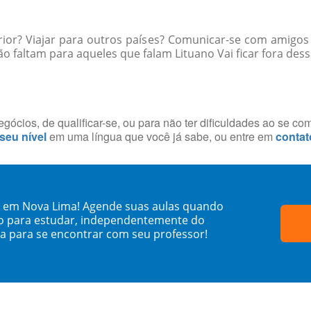
rior? Viajar para outros países? Comunicar-se com amigos
 faltam para aqueles que falam Lituano Vai ficar fora dess
ócios, de qualificar-se, ou para não ter dificuldades ao se co
 seu nível
em uma língua que você já sabe, ou entre em
contat
o em Nova Lima! Agende suas aulas quando
o para estudar, independentemente do
sa para se encontrar com seu professor!