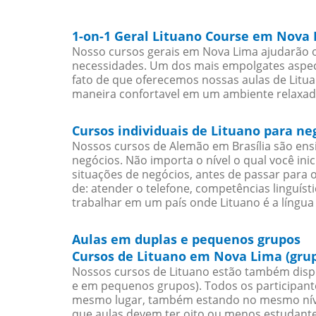
1-on-1 Geral Lituano Course em Nova
Nosso cursos gerais em Nova Lima ajudarão o
necessidades. Um dos mais empolgates aspect
fato de que oferecemos nossas aulas de Litua
maneira confortavel em um ambiente relaxad
Cursos individuais de Lituano para n
Nossos cursos de Alemão em Brasília são en
negócios. Não importa o nível o qual você in
situações de negócios, antes de passar para 
de: atender o telefone, competências linguís
trabalhar em um país onde Lituano é a língua 
Aulas em duplas e pequenos grupos
Cursos de Lituano em Nova Lima (gru
Nossos cursos de Lituano estão também disp
e em pequenos grupos). Todos os participant
mesmo lugar, também estando no mesmo nível
que aulas devem ter oito ou menos estudant