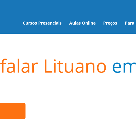
Cursos Presenciais
Aulas Online
Preços
Para
falar Lituano
e