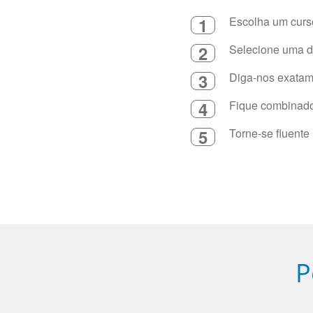
1
Escolha um curso
2
Selecione uma du
3
Diga-nos exatame
4
Fique combinado 
5
Torne-se fluente
P