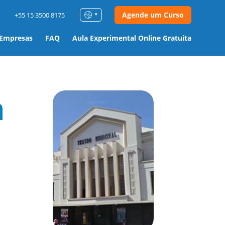
Agende um Curso
+55 15 3500 8175
 Empresas
FAQ
Aula Experimental Online Gratuita
m