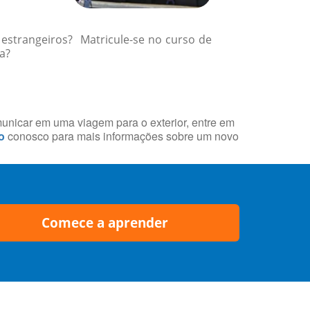
 estrangeiros? Matricule-se no curso de
a?
municar em uma viagem para o exterior, entre em
o
conosco para mais informações sobre um novo
Comece a aprender