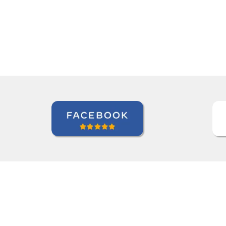
Todd Johnson
rso de Inglês em Indianapolis, International Aerospace Tub