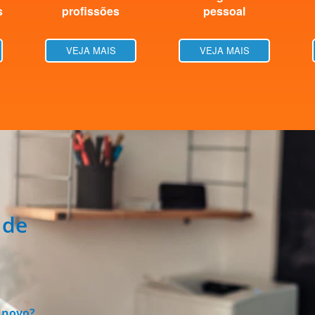
s
profissões
pessoal
VEJA MAIS
VEJA MAIS
 de
 novo?