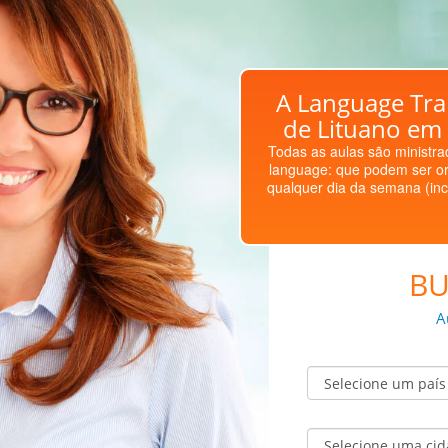
A Language Trai
de Lituano em
Todas as aulas são ministrad
language: que podem ser or
qualquer dia da semana (inc
BU
A