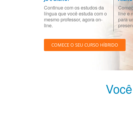
Continue com os estudos da
Comece
língua que você estuda com o
line e
mesmo professor, agora on-
para u
line.
presenc
COMECE O SEU CURSO HÍBRIDO
Você