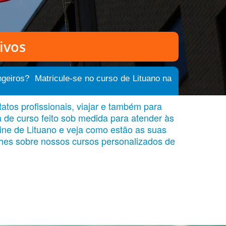
ivos
ngeiros? Matricule-se no curso de Lituano na
atos profissionais, viajar e também para
 de curso feito sob medida para atender às
ine de Lituano e veja como estão as suas
alhes sobre nossos cursos personalizados de