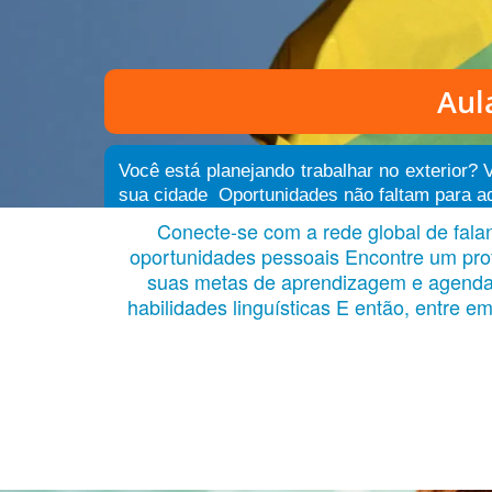
Aul
Você está planejando trabalhar no exterior?
sua cidade Oportunidades não faltam para aqu
Conecte-se com a rede global de falan
oportunidades pessoais Encontre um prof
suas metas de aprendizagem e agenda l
habilidades linguísticas E então, entre 