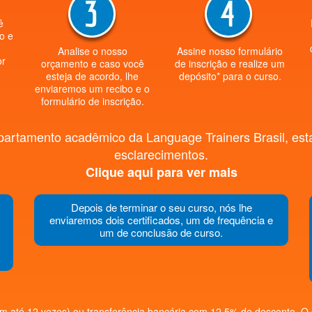
ê
o e
Analise o nosso
Assine nosso formulário
or
orçamento e caso você
de inscrição e realize um
esteja de acordo, lhe
depósito* para o curso.
enviaremos um recibo e o
formulário de inscrição.
partamento acadêmico da Language Trainers Brasil, esta
esclarecimentos.
Clique aqui para ver mais
Depois de terminar o seu curso, nós lhe
enviaremos dois certificados, um de frequência e
um de conclusão de curso.
 (em até 12 vezes) ou transferência bancária com 12,5% de desconto. O