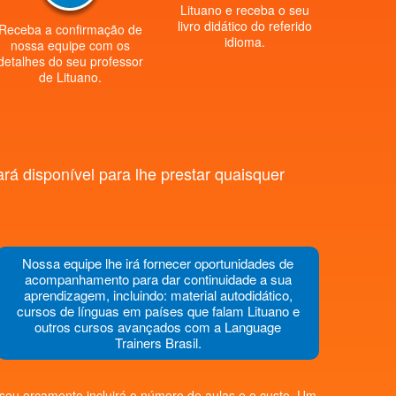
Lituano e receba o seu
livro didático do referido
Receba a confirmação de
idioma.
nossa equipe com os
detalhes do seu professor
de Lituano.
rá disponível para lhe prestar quaisquer
Nossa equipe lhe irá fornecer oportunidades de
acompanhamento para dar continuidade a sua
aprendizagem, incluindo: material autodidático,
cursos de línguas em países que falam Lituano e
outros cursos avançados com a Language
Trainers Brasil.
 seu orçamento incluirá o número de aulas e o custo. Um