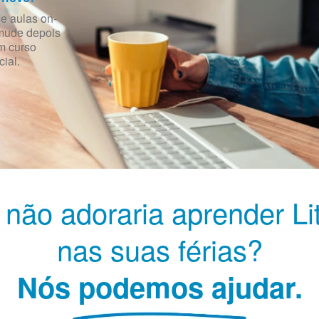
 aulas on-
 mude depois
m curso
ial.
 não adoraria aprender Li
nas suas férias?
Nós podemos ajudar.