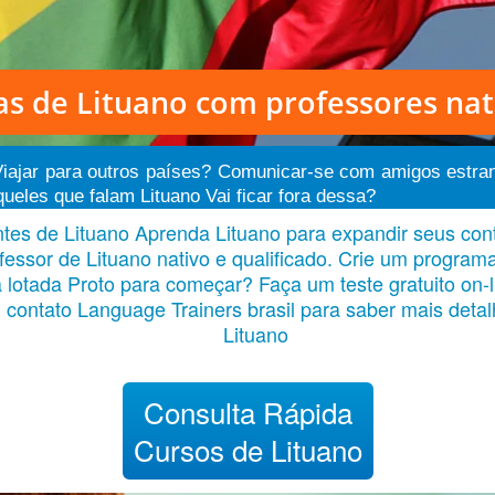
as de Lituano
com professores nat
 Viajar para outros países? Comunicar-se com amigos estra
eles que falam Lituano Vai ficar fora dessa?
tes de Lituano Aprenda Lituano para expandir seus cont
essor de Lituano nativo e qualificado. Crie um programa
otada Proto para começar? Faça um teste gratuito on-l
em contato Language Trainers brasil para saber mais det
Lituano
Consulta Rápida
Cursos de Lituano