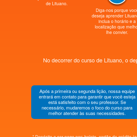
de Lituano.
Diga-nos porque voc
deseja aprender Lituan
inclua o horário e a
localização que melh
lhe convier.
No decorrer do curso de Lituano, o de
Após a primeira ou segunda lição, nossa equipe
entrará em contato para garantir que você esteja
está satisfeito com o seu professor. Se
necessário, mudaremos o foco do curso para
melhor atender às suas necessidades.
* Depósito a ser pago por: boleto, cartão de crédito