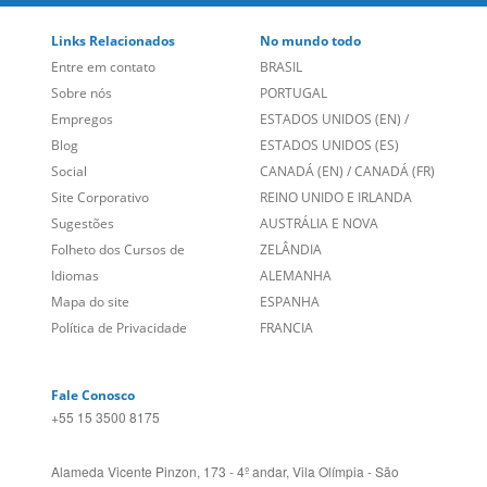
Blog
ESTADOS UNIDOS (ES)
Social
CANADÁ (EN)
/
CANADÁ (FR)
Site Corporativo
REINO UNIDO E IRLANDA
Sugestões
AUSTRÁLIA E NOVA
Folheto dos Cursos de
ZELÂNDIA
Idiomas
ALEMANHA
Mapa do site
ESPANHA
Política de Privacidade
FRANCIA
Fale Conosco
+55 15 3500 8175
Alameda Vicente Pinzon, 173 - 4º andar, Vila Olímpia - São
Paulo/SP CEP 04547-130
Language Trainers,
fundada em 2004 fornecendo cursos de
idiomas em mais de 60 cidades em todo o Brasil e Online com
Zoom, Meet, Teams ou WhatsApp.