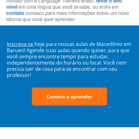
contato com a Language Trainers Brasil,
teste o seu
nível
em uma língua que você já sabe, ou entre em
contato
conosco para mais informações sobre um novo
idioma que você quer aprender
Inscreva-se
hoje para nossas aulas de Macedônio em
Barueri! Agende suas aulas quando quiser, para que
você sempre encontre tempo para estudar,
independentemente do horário ou local. Você nem
precisa sair de casa para se encontrar com seu
professor!
Comece a aprender