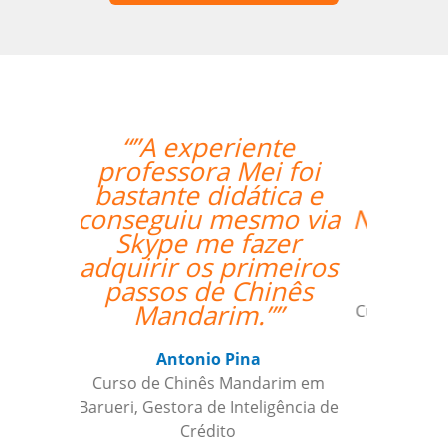
“”O professor é
bastante atencioso,
paciente e didático.
Não poderia estar mais
feliz com a aula.””
Jonas Morais
Curso de Coreano em Ribeirao Preto