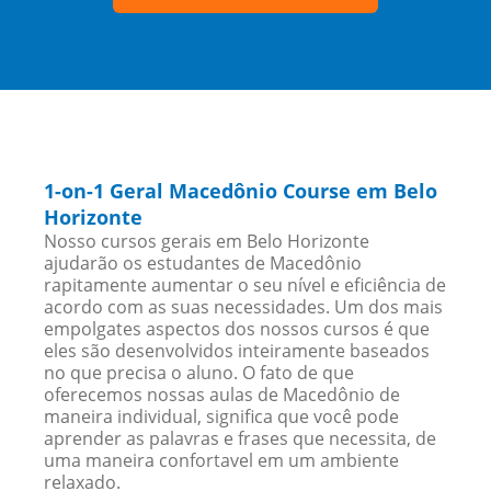
1-on-1 Geral Macedônio Course em Belo
Horizonte
Nosso cursos gerais em Belo Horizonte
ajudarão os estudantes de Macedônio
rapitamente aumentar o seu nível e eficiência de
acordo com as suas necessidades. Um dos mais
empolgates aspectos dos nossos cursos é que
eles são desenvolvidos inteiramente baseados
no que precisa o aluno. O fato de que
oferecemos nossas aulas de Macedônio de
maneira individual, significa que você pode
aprender as palavras e frases que necessita, de
uma maneira confortavel em um ambiente
relaxado.