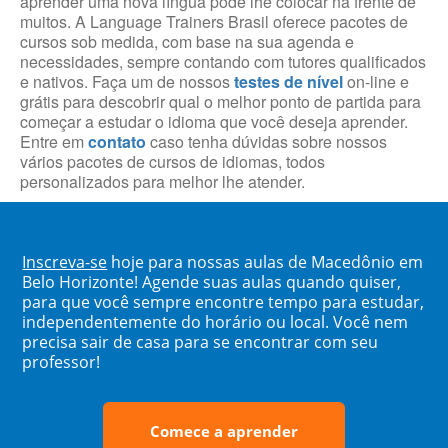
aprender uma nova língua pode lhe colocar na frente de
muitos. A Language Trainers Brasil oferece pacotes de
cursos sob medida, com base na sua agenda e
necessidades, sempre contando com tutores qualificados
e nativos. Faça um de nossos
testes de nível
on-line e
grátis para descobrir qual o melhor ponto de partida para
começar a estudar o idioma que você deseja aprender.
Entre em
contato
caso tenha dúvidas sobre nossos
vários pacotes de cursos de idiomas, todos
personalizados para melhor lhe atender.
Inscreva-se
hoje para nossas aulas de Macedônio em
Belo Horizonte! Agende suas aulas quando quiser,
para que você sempre encontre tempo para estudar,
independentemente do horário ou local. Você nem
precisa sair de casa para se encontrar com seu
professor!
Comece a aprender