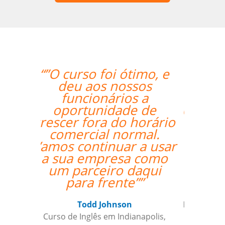
“”A experiente
professora Mei foi
bastante didática e
conseguiu mesmo via
Skype me fazer
adquirir os primeiros
passos de Chinês
Mandarim.””
Antonio Pina
Curso de Chinês Mandarim em
Barueri, Gestora de Inteligência de
Crédito