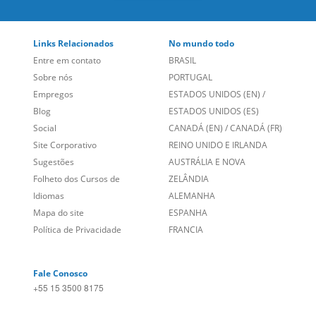
Links Relacionados
No mundo todo
Entre em contato
BRASIL
Sobre nós
PORTUGAL
Empregos
ESTADOS UNIDOS (EN)
/
Blog
ESTADOS UNIDOS (ES)
Social
CANADÁ (EN)
/
CANADÁ (FR)
Site Corporativo
REINO UNIDO E IRLANDA
Sugestões
AUSTRÁLIA E NOVA
Folheto dos Cursos de
ZELÂNDIA
Idiomas
ALEMANHA
Mapa do site
ESPANHA
Política de Privacidade
FRANCIA
Fale Conosco
+55 15 3500 8175
Alameda Vicente Pinzon, 173 - 4º andar, Vila Olímpia - São