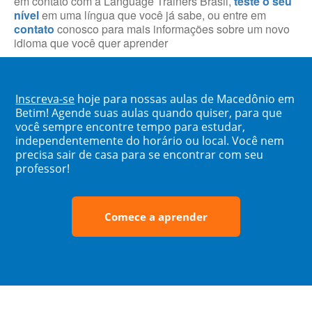
em contato com a Language Trainers Brasil,
teste o seu
nível
em uma língua que você já sabe, ou entre em
contato
conosco para mais informações sobre um novo
idioma que você quer aprender
Inscreva-se
hoje para nossas aulas de Macedônio em
Betim! Agende suas aulas quando quiser, para que
você sempre encontre tempo para estudar,
independentemente do horário ou local. Você nem
precisa sair de casa para se encontrar com seu
professor!
Comece a aprender