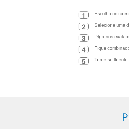
1
Escolha um curso
2
Selecione uma du
3
Diga-nos exatame
4
Fique combinado 
5
Torne-se fluente
P