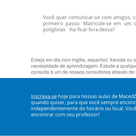
Você quer comunicar-se com amigos, col
primeiro passo: Matricule-se em um 
poliglotas Vai ficar fora dessa?
Esteja em dia com inglês, espanhol, francês ou o
necessidade de aprendizagem. Estude a qualqu
consulta à um de nossos consultores através de
Inscreva-se
hoje para nossas aulas de Maced
quando quiser, para que você sempre encont
independentemente do horário ou local. Você
encontrar com seu professor!