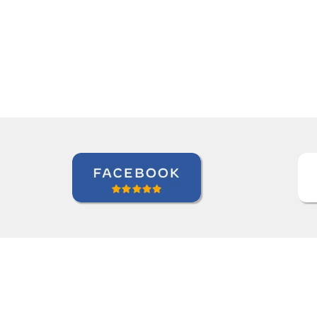
ful teaching methods."””
Elder Gomes Dutra
so de Italiano em Campo Grande