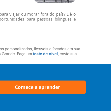
para viajar ou morar fora do país? Dê o
ortunidades para pessoas bilingues e
sos personalizados, flexíveis e focados em sua
po Grande. Faça um
teste de nível
, envie sua
Comece a aprender