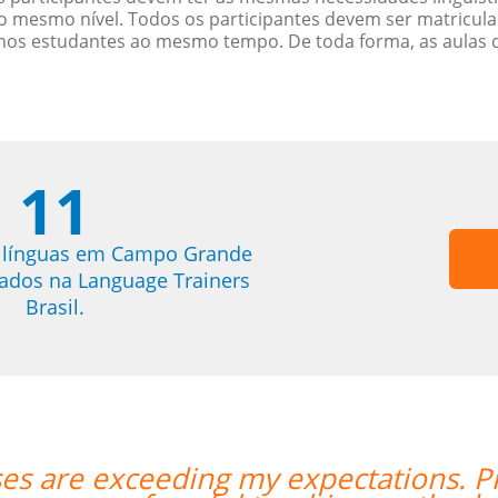
 mesmo nível. Todos os participantes devem ser matricul
menos estudantes ao mesmo tempo. De toda forma, as aulas
11
e línguas em Campo Grande
trados na Language Trainers
Brasil.
ellent and has a lot
“”I took 40 h