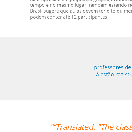
tempo e no mesmo lugar, também estando no
Brasil sugere que aulas devem ter oito ou 
podem conter até 12 participantes.
professores d
já estão regis
ng my expectations. Prof Enrico is exc