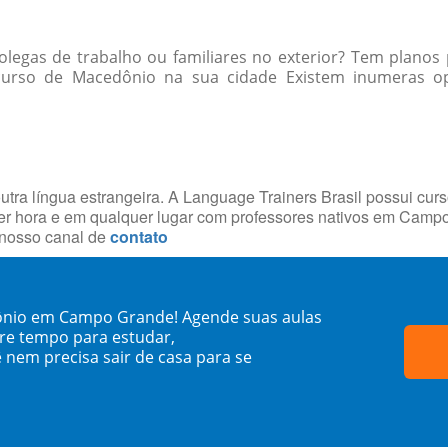
egas de trabalho ou familiares no exterior? Tem planos 
curso de Macedônio na sua cidade Existem inumeras op
utra língua estrangeira. A Language Trainers Brasil possui cur
er hora e em qualquer lugar com professores nativos em Cam
 nosso canal de
contato
ônio em Campo Grande! Agende suas aulas
re tempo para estudar,
 nem precisa sair de casa para se