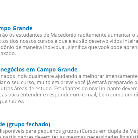
ampo Grande
ão os estudantes de Macedônio rapitamente aumentar o seu
os dos nossos cursos é que eles são desenvolvidos inteir
ônio de maneira individual, significa que você pode aprend
laxado.
a negócios em Campo Grande
sinados individualmente ajudando a melhorar imensamente
iciar o seu curso, muito em breve você já estará preparado
outras áreas de estudo. Estudantes do nível iniciante dev
ticas para entender e responder um e-mail, bem como um ní
ua nativa.
e (grupo fechado)
isponíveis para pequenos grupos (Cursos em dupla de Ma
participantes devem ter as mesmas necessidades linguísti