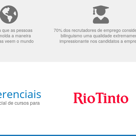
a que as pessoas
70% dos recrutadores de emprego consid
molda a maneira
bilinguismo uma qualidade extremame
as veem o mundo
impressionante nos candidatos a empr
renciais
ial de cursos para