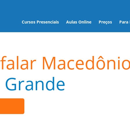
Cursos Presenciais
Aulas Online
Preços
Para
falar Macedôni
 Grande