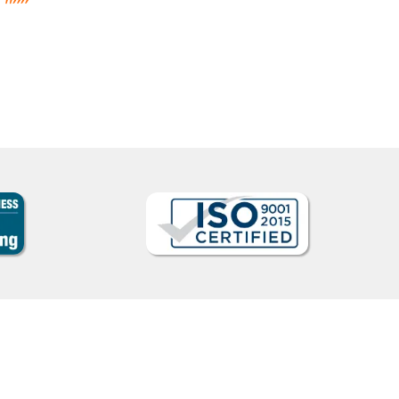
s a delight and gave me lots of cons
Thomas Parker
Curso de Português em M