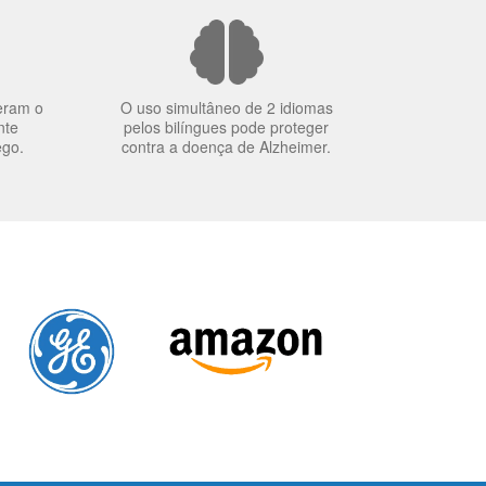
eram o
O uso simultâneo de 2 idiomas
nte
pelos bilíngues pode proteger
ego.
contra a doença de Alzheimer.