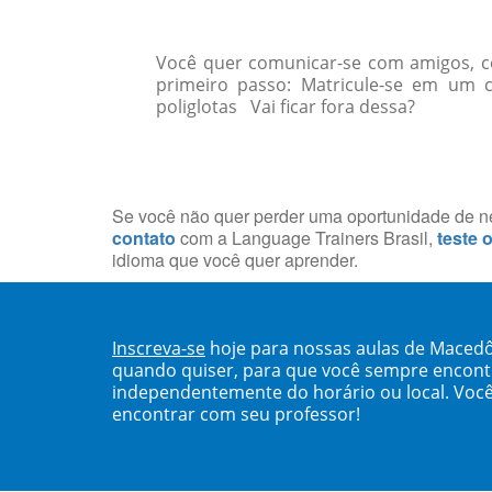
Você quer comunicar-se com amigos, col
primeiro passo: Matricule-se em um 
poliglotas Vai ficar fora dessa?
Se você não quer perder uma oportunidade de neg
contato
com a Language Trainers Brasil,
teste 
idioma que você quer aprender.
Inscreva-se
hoje para nossas aulas de Macedô
quando quiser, para que você sempre encont
independentemente do horário ou local. Você
encontrar com seu professor!