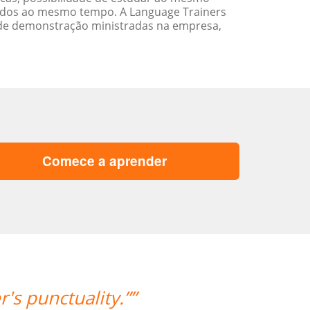
ados ao mesmo tempo. A Language Trainers
 de demonstração ministradas na empresa,
Comece a aprender
“”The first lesson went very well