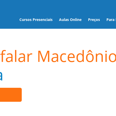
Cursos Presenciais
Aulas Online
Preços
Para
falar Macedôni
a