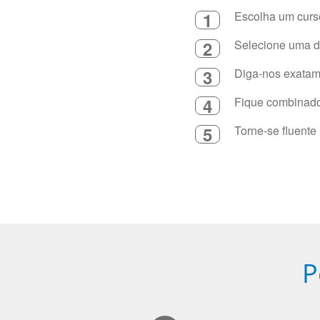
1
Escolha um curso
2
Selecione uma du
3
Diga-nos exatame
4
Fique combinado 
5
Torne-se fluente
P