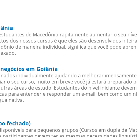
iânia
estudantes de Macedônio rapitamente aumentar o seu nível 
os dos nossos cursos é que eles são desenvolvidos inteir
ônio de maneira individual, significa que você pode aprend
laxado.
 negócios em Goiânia
sinados individualmente ajudando a melhorar imensamente
iciar o seu curso, muito em breve você já estará preparado
outras áreas de estudo. Estudantes do nível iniciante dev
ticas para entender e responder um e-mail, bem como um ní
ua nativa.
po fechado)
isponíveis para pequenos grupos (Cursos em dupla de Ma
participantes devem ter as mesmas necessidades linguísti