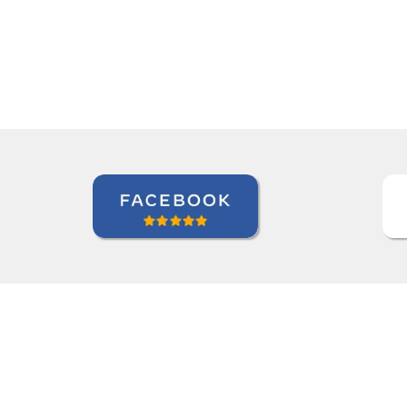
Seok Kwon
Curso de em Goiânia, CJ Selecta