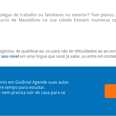
egas de trabalho ou familiares no exterior? Tem planos 
curso de Macedônio na sua cidade Existem inumeras op
ócios, de qualificar-se, ou para não ter dificuldades ao se co
o seu nível
em uma língua que você já sabe, ou entre em conta
nio em Goiânia! Agende suas aulas
re tempo para estudar,
 nem precisa sair de casa para se