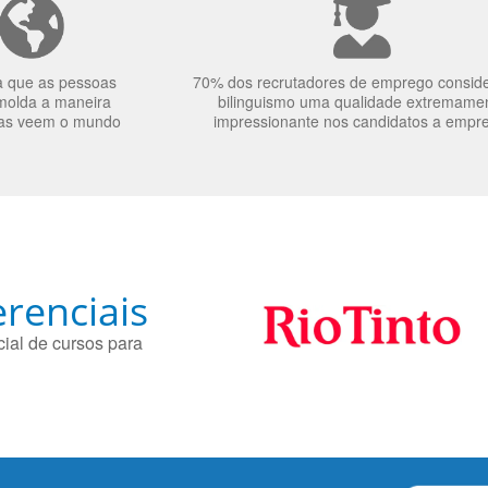
a que as pessoas
70% dos recrutadores de emprego consid
molda a maneira
bilinguismo uma qualidade extremame
as veem o mundo
impressionante nos candidatos a empr
renciais
ial de cursos para