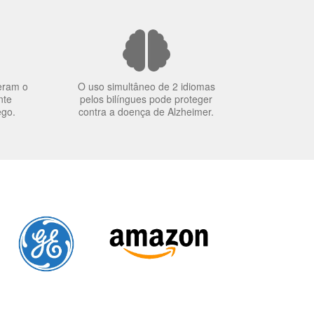
eram o
O uso simultâneo de 2 idiomas
nte
pelos bilíngues pode proteger
ego.
contra a doença de Alzheimer.