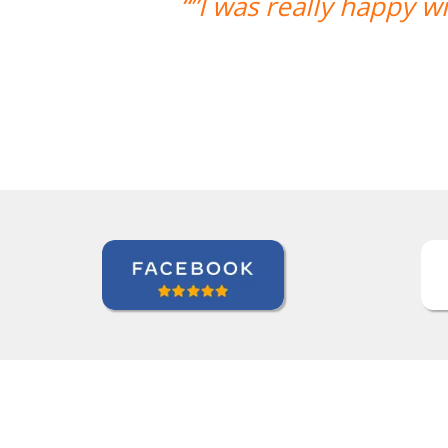
y with the overall experience. Aline
much progress with her. Thank y
Paloma Kilchenmann
Curso de Português em Cuiabá