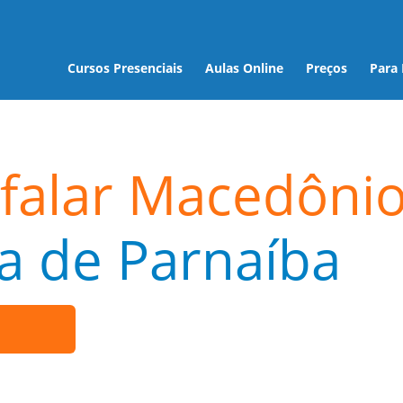
Cursos Presenciais
Aulas Online
Preços
Para
falar Macedôni
a de Parnaíba