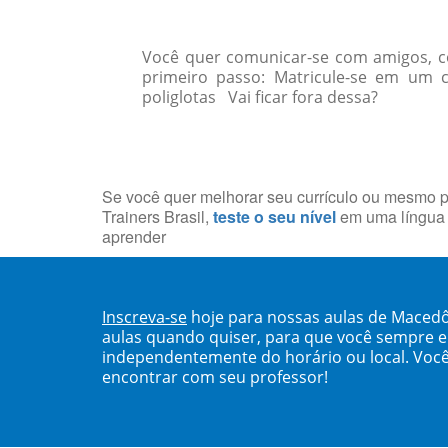
Você quer comunicar-se com amigos, col
primeiro passo: Matricule-se em um 
poliglotas Vai ficar fora dessa?
Se você quer melhorar seu currículo ou mesmo p
Trainers Brasil,
teste o seu nível
em uma língua 
aprender
Inscreva-se
hoje para nossas aulas de Maced
aulas quando quiser, para que você sempre 
independentemente do horário ou local. Você
encontrar com seu professor!