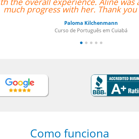
 was an amazing teacher and I made so
ou so much!””
Como funciona