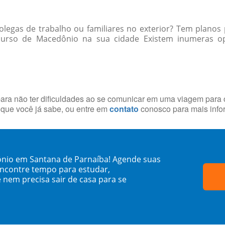
egas de trabalho ou familiares no exterior? Tem planos 
curso de Macedônio na sua cidade Existem inumeras op
ara não ter dificuldades ao se comunicar em uma viagem para o
que você já sabe, ou entre em
contato
conosco para mais info
ônio em Santana de Parnaíba! Agende suas
encontre tempo para estudar,
 nem precisa sair de casa para se