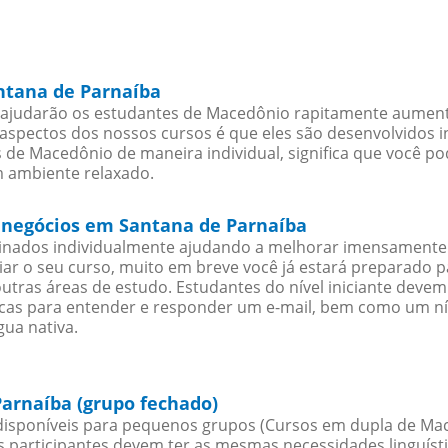
ntana de Parnaíba
ajudarão os estudantes de Macedônio rapitamente aumentar
spectos dos nossos cursos é que eles são desenvolvidos i
 de Macedônio de maneira individual, significa que você po
m ambiente relaxado.
 negócios em Santana de Parnaíba
sinados individualmente ajudando a melhorar imensamente
iciar o seu curso, muito em breve você já estará preparado
outras áreas de estudo. Estudantes do nível iniciante dev
ticas para entender e responder um e-mail, bem como um ní
ua nativa.
arnaíba (grupo fechado)
isponíveis para pequenos grupos (Cursos em dupla de Ma
participantes devem ter as mesmas necessidades linguísti