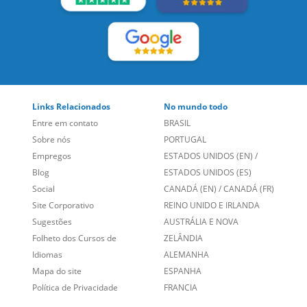
Links Relacionados
No mundo todo
Entre em contato
BRASIL
Sobre nós
PORTUGAL
Empregos
ESTADOS UNIDOS (EN)
/
Blog
ESTADOS UNIDOS (ES)
Social
CANADÁ (EN)
/
CANADÁ (FR)
Site Corporativo
REINO UNIDO E IRLANDA
Sugestões
AUSTRÁLIA E NOVA
Folheto dos Cursos de
ZELÂNDIA
Idiomas
ALEMANHA
Mapa do site
ESPANHA
Política de Privacidade
FRANCIA
Fale Conosco
+55 15 3500 8175