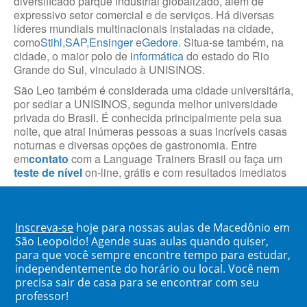
diversificado parque industrial globalizado, além de
expressivo setor comercial e de serviços. Há diversas
líderes mundiais multinacionais instaladas na cidade,
como
Stihl
,
SAP
,
Ensinger
e
Gedore
. Situa-se também, na
cidade, o maior polo de
informática
do estado do Rio
Grande do Sul, vinculado à UNISINOS.
São Leo também é considerada uma cidade universitária,
por sediar a UNISINOS, segunda melhor universidade
privada do Brasil. É conhecida principalmente pela sua
noite, que atrai inúmeras pessoas a suas incríveis casas
noturnas e diversas opções de gastronomia. Entre
em
contato
com a Language Trainers Brasil ou faça um
teste de nível
on-line, grátis e com resultados imediatos
Inscreva-se
hoje para nossas aulas de Macedônio em
São Leopoldo! Agende suas aulas quando quiser,
para que você sempre encontre tempo para estudar,
independentemente do horário ou local. Você nem
precisa sair de casa para se encontrar com seu
professor!