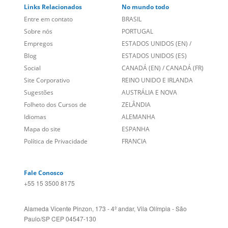
Social
CANADÁ (EN)
/
CANADÁ (FR)
Site Corporativo
REINO UNIDO E IRLANDA
Sugestões
AUSTRÁLIA E NOVA
Folheto dos Cursos de
ZELÂNDIA
Idiomas
ALEMANHA
Mapa do site
ESPANHA
Política de Privacidade
FRANCIA
Fale Conosco
+55 15 3500 8175
Alameda Vicente Pinzon, 173 - 4º andar, Vila Olímpia - São
Paulo/SP CEP 04547-130
Language Trainers,
fundada em 2004 fornecendo cursos de
idiomas em mais de 60 cidades em todo o Brasil e Online com
Zoom, Meet, Teams ou WhatsApp.