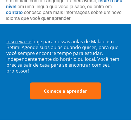
em contato com a Language Trainers Brasil,
teste o seu
nível
em uma língua que você já sabe, ou entre em
contato
conosco para mais informações sobre um novo
idioma que você quer aprender
Inscreva-se
hoje para nossas aulas de Malaio em
Betim! Agende suas aulas quando quiser, para que
você sempre encontre tempo para estudar,
independentemente do horário ou local. Você nem
precisa sair de casa para se encontrar com seu
professor!
Comece a aprender