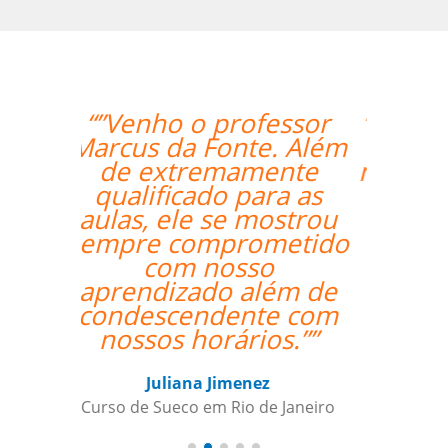
“”O professor é muito
atencioso e o Skype
me permite ter acesso
às licões onde quer
que esteja.””
Nazário Ismael Meguigy
Curso de Árabe em Aracaju