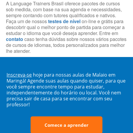
A Language Trainers Brasil oferece pacotes de cursos
sob medida, com base na sua agenda e necessidades,
sempre contando com tutores qualificados e nativos.
Faça um de nossos
testes de nível
on-line e grátis para
descobrir qual o melhor ponto de partida para começar a
estudar o idioma que você deseja aprender. Entre em
contato
caso tenha dúvidas sobre nossos vários pacotes
de cursos de idiomas, todos personalizados para melhor
lhe atender.
Inscreva-se
hoje para nossas aulas de Malaio em
Maringá! Agende suas aulas quando quiser, para que
você sempre encontre tempo para estudar,
independentemente do horário ou local. Você nem
precisa sair de casa para se encontrar com seu
professor!
Comece a aprender