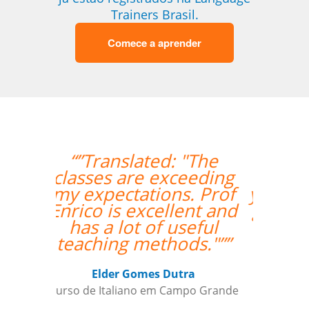
Trainers Brasil.
Comece a aprender
“”My Portuguese is
getting better with
your support. Cris is a
great teacher for me;
his teaching is very
clear and simple for
me to understand.””
Maxx Okuyama
Curso de Português em Jundiaí,