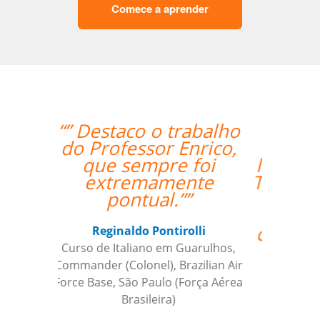
Comece a aprender
“”I took 40 hours of
Brazilian Portuguese
lessons with Language
Trainers in Manaus. My
teacher was a delight
and gave me lots of
constructive feedback.
Recommended. ””
Thomas Parker
Curso de Português em Manaus