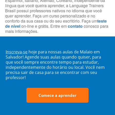
Espanhol, Italiano, Alemão, Coreano, independente da
língua que você queira aprender, a Language Trainers
Brasil possui professores nativos no idioma que você
quer aprender. Faça um curso personalizado e no
conforto da sua casa ou do seu escritório. Faça um
teste
de nível
on-line e grátis. Entre em
contato
conosco para
mais informações.
Inscreva-se
hoje para nossas aulas de Malaio em
Salvador! Agende suas aulas quando quiser, para
que você sempre encontre tempo para estudar,
independentemente do horário ou local. Você nem
precisa sair de casa para se encontrar com seu
professor!
Comece a aprender