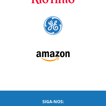
preferenciais
A Language Trainers é fornecedora preferencial de
cursos para