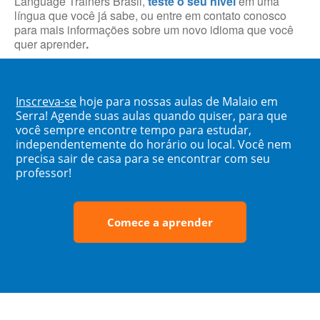
Language Trainers Brasil,
teste o seu nível
em uma
língua que você já sabe, ou entre em contato conosco
para mais informações sobre um novo idioma que você
quer aprender
.
Inscreva-se
hoje para nossas aulas de Malaio em
Serra! Agende suas aulas quando quiser, para que
você sempre encontre tempo para estudar,
independentemente do horário ou local. Você nem
precisa sair de casa para se encontrar com seu
professor!
Comece a aprender