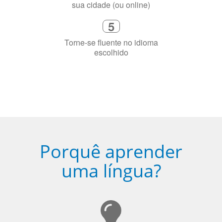
3
Diga-nos exatamente por que você
precisa aprender a língua
4
Fique combinado com um instrutor
de idioma nativo e certificado em
sua cidade (ou online)
5
Torne-se fluente no idioma
escolhido