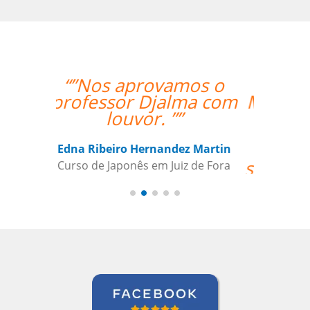
“”Venho o professor
Marcus da Fonte. Além
de extremamente
qualificado para as
aulas, ele se mostrou
sempre comprometido
com nosso
aprendizado além de
condescendente com
nossos horários.””
Juliana Jimenez
Curso de Sueco em Rio de Janeiro