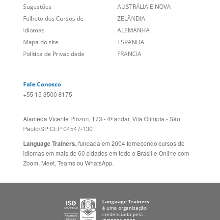
Links Relacionados
No mundo todo
Entre em contato
BRASIL
Sobre nós
PORTUGAL
Empregos
ESTADOS UNIDOS (EN)
/
Blog
ESTADOS UNIDOS (ES)
Social
CANADÁ (EN)
/
CANADÁ (FR)
Site Corporativo
REINO UNIDO E IRLANDA
Sugestões
AUSTRÁLIA E NOVA
Folheto dos Cursos de
ZELÂNDIA
Idiomas
ALEMANHA
Mapa do site
ESPANHA
Política de Privacidade
FRANCIA
Fale Conosco
+55 15 3500 8175
Alameda Vicente Pinzon, 173 - 4º andar, Vila Olímpia - São
Paulo/SP CEP 04547-130