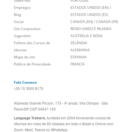
Sobre nós
PORTUGAL
Empregos
ESTADOS UNIDOS (EN)
/
Blog
ESTADOS UNIDOS (ES)
Social
CANADÁ (EN)
/
CANADÁ (FR)
Site Corporativo
REINO UNIDO E IRLANDA
Sugestões
AUSTRÁLIA E NOVA
Folheto dos Cursos de
ZELÂNDIA
Idiomas
ALEMANHA
Mapa do site
ESPANHA
Política de Privacidade
FRANCIA
Fale Conosco
+55 15 3500 8175
Alameda Vicente Pinzon, 173 - 4º andar, Vila Olímpia - São
Paulo/SP CEP 04547-130
Language Trainers,
fundada em 2004 fornecendo cursos de
idiomas em mais de 60 cidades em todo o Brasil e Online com
Zoom, Meet, Teams ou WhatsApp.