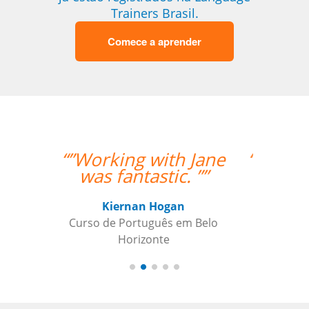
Trainers Brasil.
Comece a aprender
h Jane
“”I am very happy with
. ””
Jane, I love our
lessons.””
n
em Belo
Roland Tschanz
Curso de em Belo Horizonte