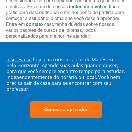
necessidades, sempre contando com tutores qualificados
e nativos. Faça um de nossos
testes de nível
on-line e
grátis para descobrir qual o melhor ponto de partida para
começar a estudar o idioma que você deseja aprender.
Entre em
contato
caso tenha dúvidas sobre nossos
vários pacotes de cursos de idiomas, todos
personalizados para melhor lhe atender.
Inscreva-se
hoje para nossas aulas de Maltês em
Belo Horizonte! Agende suas aulas quando quiser,
para que você sempre encontre tempo para estudar,
independentemente do horário ou local. Você nem
precisa sair de casa para se encontrar com seu
professor!
Comece a aprender