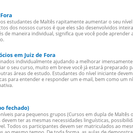
 Fora
 os estudantes de Maltês rapitamente aumentar o seu nível 
os dos nossos cursos é que eles são desenvolvidos inteir
s de maneira individual, significa que você pode aprender a
o.
ócios em Juiz de Fora
sinados individualmente ajudando a melhorar imensamente
iciar o seu curso, muito em breve você já estará preparado
outras áreas de estudo. Estudantes do nível iniciante dev
ticas para entender e responder um e-mail, bem como um ní
ativa.
po fechado)
níveis para pequenos grupos (Cursos em dupla de Maltês o
 devem ter as mesmas necessidades linguísticas, possibil
. Todos os participantes devem ser matriculados ao mesm
es ao mesmo tempo. De toda forma, as aulas de demonstr