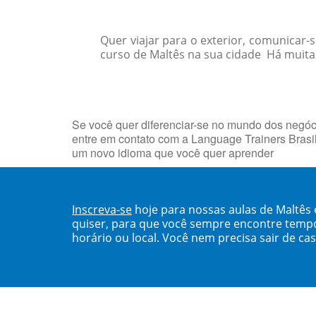
Quer viajar para o exterior, comunicar
curso de Maltês na sua cidade Há muitas 
Se você quer diferenciar-se no mundo dos negóci
entre em contato com a Language Trainers Brasi
um novo idioma que você quer aprender
Inscreva-se
hoje para nossas aulas de Maltês 
quiser, para que você sempre encontre temp
horário ou local. Você nem precisa sair de ca