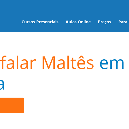
Cursos Presenciais
Aulas Online
Preços
Para
falar Maltês
em
a