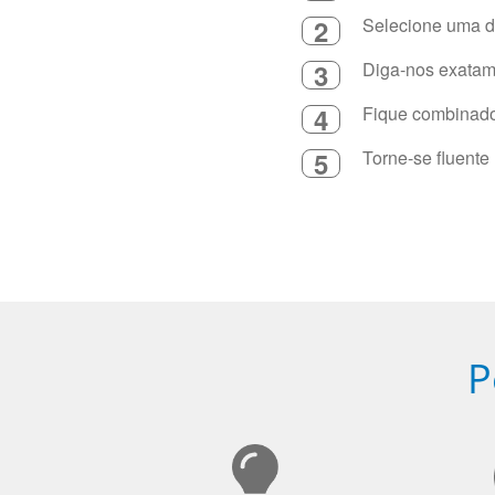
2
Selecione uma du
3
Diga-nos exatame
4
Fique combinado 
5
Torne-se fluente
P