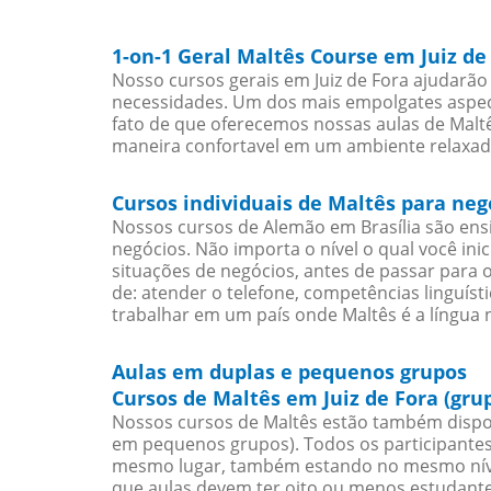
1-on-1 Geral Maltês Course em Juiz de
Nosso cursos gerais em Juiz de Fora ajudarão
necessidades. Um dos mais empolgates aspect
fato de que oferecemos nossas aulas de Maltê
maneira confortavel em um ambiente relaxad
Cursos individuais de Maltês para neg
Nossos cursos de Alemão em Brasília são en
negócios. Não importa o nível o qual você in
situações de negócios, antes de passar para 
de: atender o telefone, competências linguís
trabalhar em um país onde Maltês é a língua n
Aulas em duplas e pequenos grupos
Cursos de Maltês em Juiz de Fora (gru
Nossos cursos de Maltês estão também dispo
em pequenos grupos). Todos os participantes
mesmo lugar, também estando no mesmo nível
que aulas devem ter oito ou menos estudant