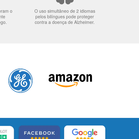
eram o
O uso simultâneo de 2 idiomas
nte
pelos bilíngues pode proteger
ego.
contra a doença de Alzheimer.