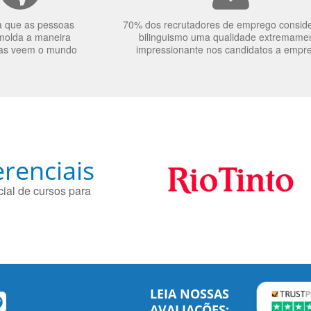
a que as pessoas
70% dos recrutadores de emprego consid
molda a maneira
bilinguismo uma qualidade extremame
as veem o mundo
impressionante nos candidatos a empr
renciais
ial de cursos para
LEIA NOSSAS
AVALIAÇÕES: