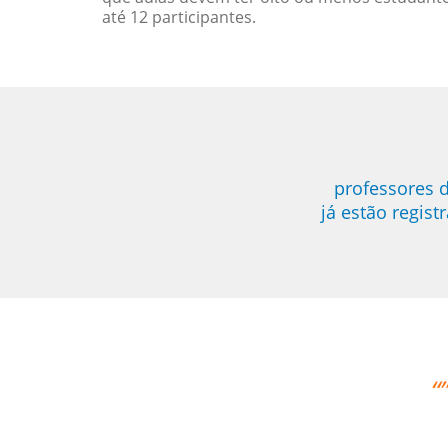
até 12 participantes.
professores d
já estão regis
“”Nos aprovamos o professor Djalm
Edna Ribeiro Hernandez Marti