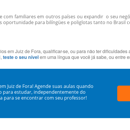
-se com familiares em outros países ou expandir o seu negó
oportunidade para bilíngües e poliglotas tanto no Brasil co
os em Juiz de Fora, qualificar-se, ou para não ter dificuldades
l,
teste o seu nível
em uma língua que você já sabe, ou entre 
em Juiz de Fora! Agende suas aulas quando
o para estudar, independentemente do
sa para se encontrar com seu professor!