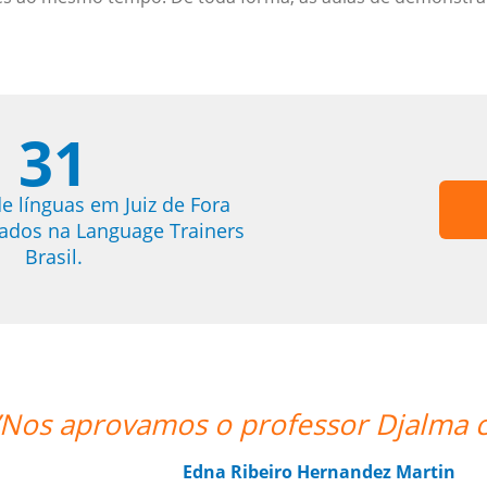
31
e línguas em Juiz de Fora
trados na Language Trainers
Brasil.
a com louvor. ””
n