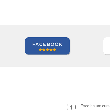
Curso de Japonês em Juiz de For
1
Escolha um curso