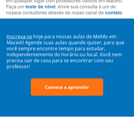
em qualquer lugar com professores nativos em Maceió.
Faça um
teste de nível
, envie sua consulta à um de
nossos consultores através de nosso canal de
contato
Inscreva-se
hoje para nossas aulas de Maltês em
Maceió! Agende suas aulas quando quiser, para que
você sempre encontre tempo para estudar,
independentemente do horário ou local. Você nem
precisa sair de casa para se encontrar com seu
professor!
Comece a aprender