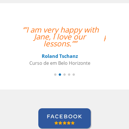
“”Nos aprovamos o
professor Djalma com
louvor. ””
Edna Ribeiro Hernandez Martin
Curso de Japonês em Juiz de Fora