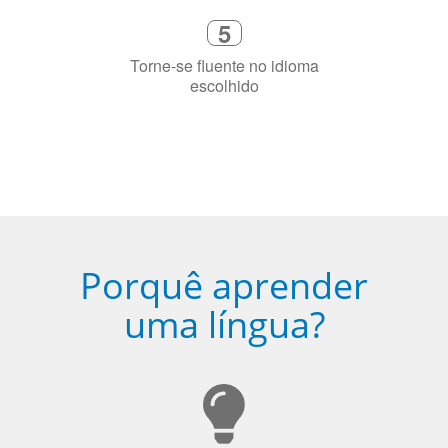
4
Fique combinado com um instrutor
de idioma nativo e certificado em
sua cidade (ou online)
5
Torne-se fluente no idioma
escolhido
Porquê aprender
uma língua?