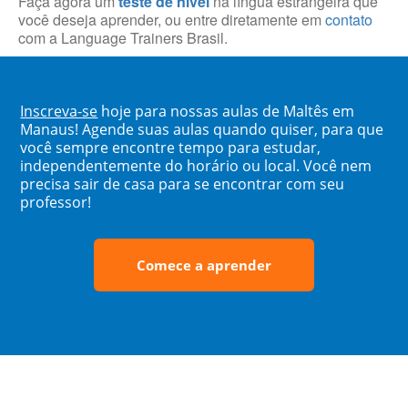
Faça agora um
teste de nível
na língua estrangeira que
você deseja aprender, ou entre diretamente em
contato
com a Language Trainers Brasil.
Inscreva-se
hoje para nossas aulas de Maltês em
Manaus! Agende suas aulas quando quiser, para que
você sempre encontre tempo para estudar,
independentemente do horário ou local. Você nem
precisa sair de casa para se encontrar com seu
professor!
Comece a aprender