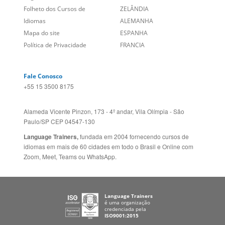
Empregos
ESTADOS UNIDOS (EN)
/
Blog
ESTADOS UNIDOS (ES)
Social
CANADÁ (EN)
/
CANADÁ (FR)
Site Corporativo
REINO UNIDO E IRLANDA
Sugestões
AUSTRÁLIA E NOVA
Folheto dos Cursos de
ZELÂNDIA
Idiomas
ALEMANHA
Mapa do site
ESPANHA
Política de Privacidade
FRANCIA
Fale Conosco
+55 15 3500 8175
Alameda Vicente Pinzon, 173 - 4º andar, Vila Olímpia - São
Paulo/SP CEP 04547-130
Language Trainers,
fundada em 2004 fornecendo cursos de
idiomas em mais de 60 cidades em todo o Brasil e Online com
Zoom, Meet, Teams ou WhatsApp.