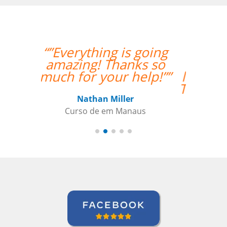
“”I took 40 hours of
Brazilian Portuguese
lessons with Language
Trainers in Manaus. My
teacher was a delight
and gave me lots of
constructive feedback.
Recommended. ””
Thomas Parker
Curso de Português em Manaus