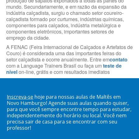
produção de sapatos exportados a todas as partes do
mundo. Secundariamente, e em razão da expansão da
indústria calçadista, surgiu o chamado setor coureiro-
calçadista formado por curtumes, indústrias químicas,
componentes para calçados, indústria metalúrgica e
componentes eletrônicos, importantes setores de
emprego da cidade.
A FENAC (Feira Internacional de Calçados e Artefatos de
Couro) é considerada uma das importantes feiras do
setor calçadista e ocorre anualmente. Entre em
contato
com a Language Trainers Brasil ou faça um
teste de
nível
on-line, grátis e com resultados imediatos
Inscreva-se
hoje para nossas aulas de Maltês em
Novo Hamburgo! Agende suas aulas quando quiser,
para que você sempre encontre tempo para estudar,
independentemente do horário ou local. Você nem
precisa sair de casa para se encontrar com seu
professor!