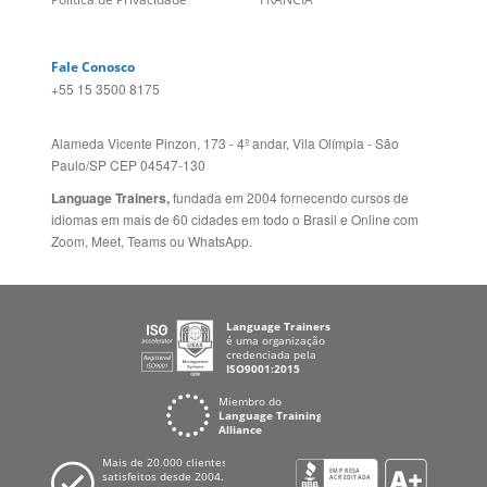
Social
CANADÁ (EN)
/
CANADÁ (FR)
Site Corporativo
REINO UNIDO E IRLANDA
Sugestões
AUSTRÁLIA E NOVA
Folheto dos Cursos de
ZELÂNDIA
Idiomas
ALEMANHA
Mapa do site
ESPANHA
Política de Privacidade
FRANCIA
Fale Conosco
+55 15 3500 8175
Alameda Vicente Pinzon, 173 - 4º andar, Vila Olímpia - São
Paulo/SP CEP 04547-130
Language Trainers,
fundada em 2004 fornecendo cursos de
idiomas em mais de 60 cidades em todo o Brasil e Online com
Zoom, Meet, Teams ou WhatsApp.