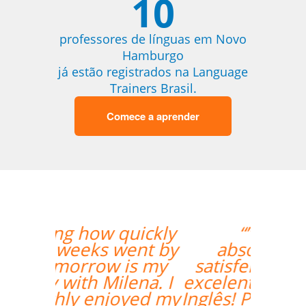
10
professores de línguas em Novo
Hamburgo
já estão registrados na Language
Trainers Brasil.
Comece a aprender
“”Lila está
absolutamente
satisfeita por ter um
excelente professor de
Inglês! Pontos positivos