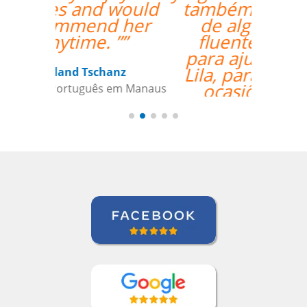
também para a seleção
de alguém que fala
fluentemente russo
para ajudai ainda mais
Lila, para aquelas raras
ocasiões em que a
tradução pode
beneficiar a aquisição
de vocabulário. Bem
feito!””
Liya Kondratieva
Curso de Inglês em Orlando