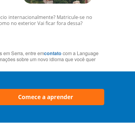
cio internacionalmente? Matricule-se no
mo no exterior Vai ficar fora dessa?
is em Serra, entre em
contato
com a Language
rmações sobre um novo idioma que você quer
Comece a aprender