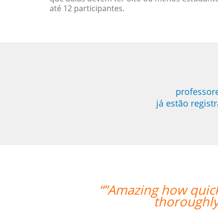
até 12 participantes.
professor
já estão regis
ickly the two weeks went by and tomo
hly enjoyed my classes and would r