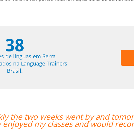
38
es de línguas em Serra
trados na Language Trainers
Brasil.
rrow is my last day with Milena. I
ecommend her anytime. ””