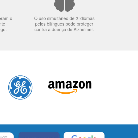
eram o
O uso simultâneo de 2 idiomas
nte
pelos bilíngues pode proteger
ego.
contra a doença de Alzheimer.