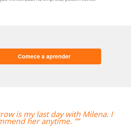
Comece a aprender
“”Nossa professora, Catherine, t
trabalho, e nos mantém envolvidos