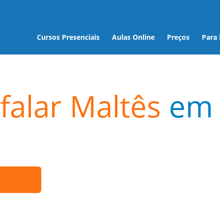
Cursos Presenciais
Aulas Online
Preços
Para
falar Maltês
em