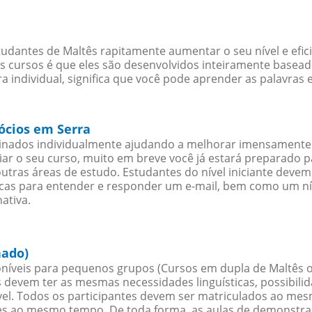
udantes de Maltês rapitamente aumentar o seu nível e efic
cursos é que eles são desenvolvidos inteiramente baseado
 individual, significa que você pode aprender as palavras 
ócios em Serra
sinados individualmente ajudando a melhorar imensamente
iciar o seu curso, muito em breve você já estará preparado
outras áreas de estudo. Estudantes do nível iniciante dev
ticas para entender e responder um e-mail, bem como um ní
ativa.
hado)
níveis para pequenos grupos (Cursos em dupla de Maltês o
 devem ter as mesmas necessidades linguísticas, possibil
. Todos os participantes devem ser matriculados ao mesm
es ao mesmo tempo. De toda forma, as aulas de demonstr