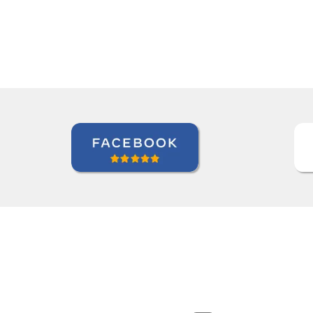
Roland Tschanz
Curso de Português em Manau