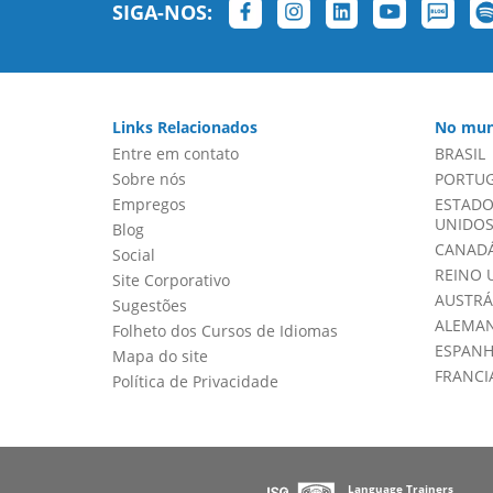
SIGA-NOS:
Links Relacionados
No mun
Entre em contato
BRASIL
Sobre nós
PORTU
Empregos
ESTADO
UNIDOS 
Blog
CANADÁ
Social
REINO 
Site Corporativo
AUSTRÁ
Sugestões
ALEMA
Folheto dos Cursos de Idiomas
ESPAN
Mapa do site
FRANCI
Política de Privacidade