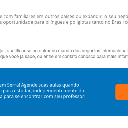
-se com familiares em outros países ou expandir o seu negó
oportunidade para bilíngües e poliglotas tanto no Brasil co
ar, qualificar-se ou entrar no mundo dos negócios internaciona
que você já sabe, ou entre em contato conosco para mais info
 em Serra! Agende suas aulas quando
o para estudar, independentemente do
sa para se encontrar com seu professor!