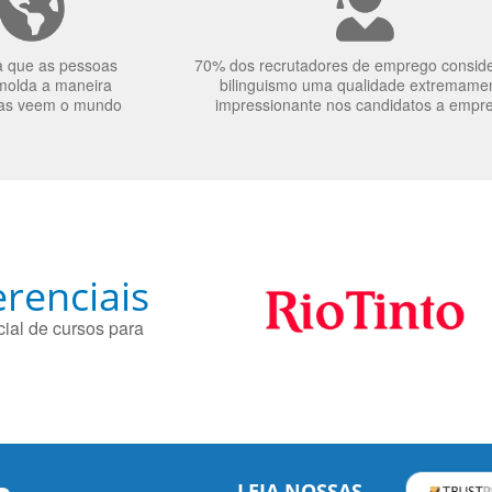
a que as pessoas
70% dos recrutadores de emprego consid
molda a maneira
bilinguismo uma qualidade extremame
as veem o mundo
impressionante nos candidatos a empr
renciais
ial de cursos para
LEIA NOSSAS