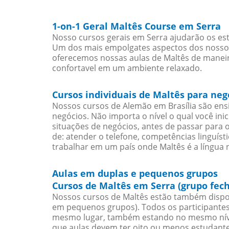
1-on-1 Geral Maltês Course em Serra
Nosso cursos gerais em Serra ajudarão os est
Um dos mais empolgates aspectos dos nossos 
oferecemos nossas aulas de Maltês de maneira
confortavel em um ambiente relaxado.
Cursos individuais de Maltês para neg
Nossos cursos de Alemão em Brasília são en
negócios. Não importa o nível o qual você in
situações de negócios, antes de passar para 
de: atender o telefone, competências linguís
trabalhar em um país onde Maltês é a língua n
Aulas em duplas e pequenos grupos
Cursos de Maltês em Serra (grupo fec
Nossos cursos de Maltês estão também dispo
em pequenos grupos). Todos os participantes
mesmo lugar, também estando no mesmo nível
que aulas devem ter oito ou menos estudant