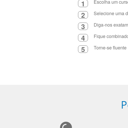
1
Escolha um curso
2
Selecione uma du
3
Diga-nos exatame
4
Fique combinado 
5
Torne-se fluente
P