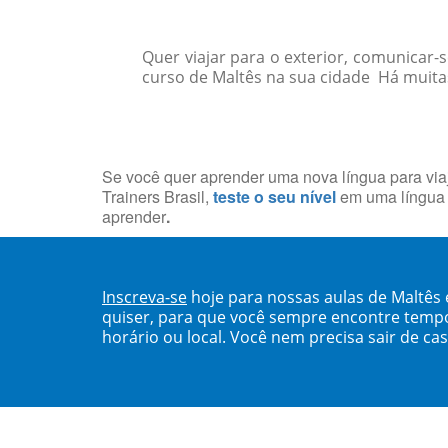
Quer viajar para o exterior, comunicar
curso de Maltês na sua cidade Há muitas 
Se você quer aprender uma nova língua para viaj
Trainers Brasil,
teste o seu nível
em uma língua 
aprender
.
Inscreva-se
hoje para nossas aulas de Maltês
quiser, para que você sempre encontre temp
horário ou local. Você nem precisa sair de ca