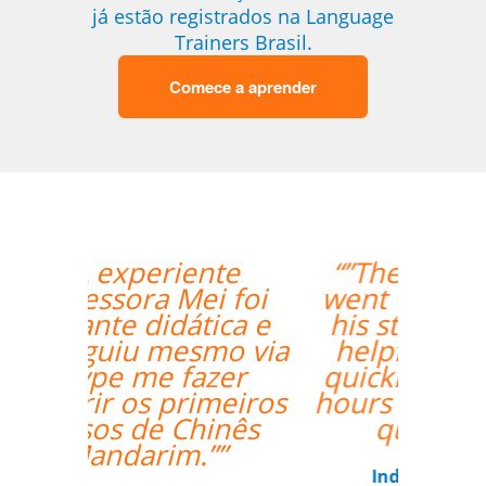
já estão registrados na Language
Trainers Brasil.
Comece a aprender
“”The class with Ivo
went well. He knows
his stuff and is very
helpful. He replies
quickly outside class
hours as well if I have
questions. ””
Indra Maya Gurung