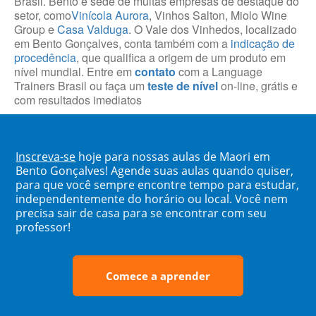
Brasil. Bento é sede de muitas empresas de destaque do
setor, como
Vinícola Aurora
, Vinhos Salton, Miolo Wine
Group e
Casa Valduga
. O Vale dos Vinhedos, localizado
em Bento Gonçalves, conta também com a
indicação de
procedência
, que qualifica a origem de um produto em
nível mundial. Entre em
contato
com a Language
Trainers Brasil ou faça um
teste de nível
on-line, grátis e
com resultados imediatos
Inscreva-se
hoje para nossas aulas de Maori em
Bento Gonçalves! Agende suas aulas quando quiser,
para que você sempre encontre tempo para estudar,
independentemente do horário ou local. Você nem
precisa sair de casa para se encontrar com seu
professor!
Comece a aprender