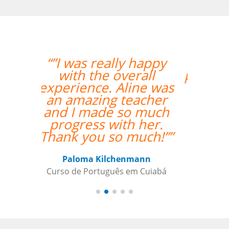
“”Nos aprovamos o
professor Djalma com
louvor. ””
Edna Ribeiro Hernandez Martin
Curso de Japonês em Juiz de Fora