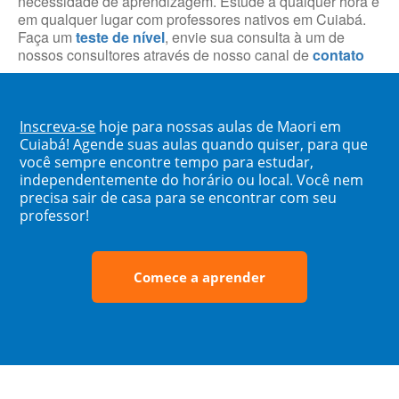
necessidade de aprendizagem. Estude a qualquer hora e
em qualquer lugar com professores nativos em Cuiabá.
Faça um
teste de nível
, envie sua consulta à um de
nossos consultores através de nosso canal de
contato
Inscreva-se
hoje para nossas aulas de Maori em
Cuiabá! Agende suas aulas quando quiser, para que
você sempre encontre tempo para estudar,
independentemente do horário ou local. Você nem
precisa sair de casa para se encontrar com seu
professor!
Comece a aprender