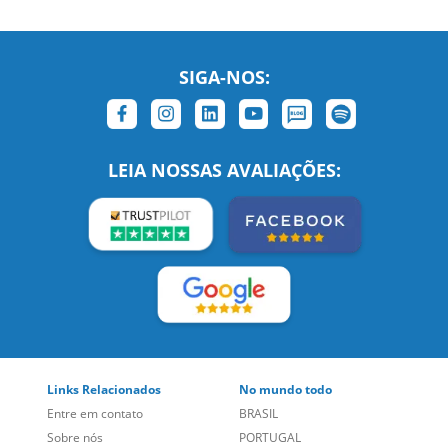
LEIA NOSSAS AVALIAÇÕES:
Links Relacionados
No mundo todo
Entre em contato
BRASIL
Sobre nós
PORTUGAL
Empregos
ESTADOS UNIDOS (EN)
/
Blog
ESTADOS UNIDOS (ES)
Social
CANADÁ (EN)
/
CANADÁ (FR)
Site Corporativo
REINO UNIDO E IRLANDA