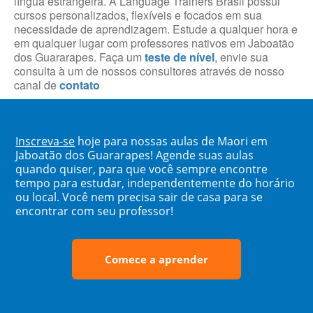
língua estrangeira. A Language Trainers Brasil possui
cursos personalizados, flexíveis e focados em sua
necessidade de aprendizagem. Estude a qualquer hora e
em qualquer lugar com professores nativos em Jaboatão
dos Guararapes. Faça um
teste de nível
, envie sua
consulta à um de nossos consultores através de nosso
canal de
contato
Inscreva-se
hoje para nossas aulas de Maori em
Jaboatão dos Guararapes! Agende suas aulas
quando quiser, para que você sempre encontre
tempo para estudar, independentemente do horário
ou local. Você nem precisa sair de casa para se
encontrar com seu professor!
Comece a aprender