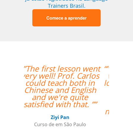
Trainers Brasil.
Comece a aprender
“”I had my second class
with Carol and it was
lovely. I am very happy
to have her as my
teacher and I am
looking forward to
more classes with her.
””
Ariana Maher