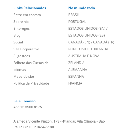
Sobre nós
PORTUGAL
Empregos
ESTADOS UNIDOS (EN)
/
Blog
ESTADOS UNIDOS (ES)
Social
CANADÁ (EN)
/
CANADÁ (FR)
Site Corporativo
REINO UNIDO E IRLANDA
Sugestões
AUSTRÁLIA E NOVA
Folheto dos Cursos de
ZELÂNDIA
Idiomas
ALEMANHA
Mapa do site
ESPANHA
Política de Privacidade
FRANCIA
Fale Conosco
+55 15 3500 8175
Alameda Vicente Pinzon, 173 - 4º andar, Vila Olímpia - São
Paulo/SP CEP 04547-130
Language Trainers,
fundada em 2004 fornecendo cursos de
idiomas em mais de 60 cidades em todo o Brasil e Online com
Zoom, Meet, Teams ou WhatsApp.