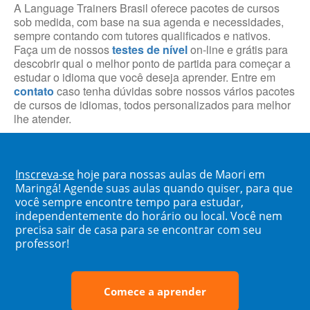
A Language Trainers Brasil oferece pacotes de cursos
sob medida, com base na sua agenda e necessidades,
sempre contando com tutores qualificados e nativos.
Faça um de nossos
testes de nível
on-line e grátis para
descobrir qual o melhor ponto de partida para começar a
estudar o idioma que você deseja aprender. Entre em
contato
caso tenha dúvidas sobre nossos vários pacotes
de cursos de idiomas, todos personalizados para melhor
lhe atender.
Inscreva-se
hoje para nossas aulas de Maori em
Maringá! Agende suas aulas quando quiser, para que
você sempre encontre tempo para estudar,
independentemente do horário ou local. Você nem
precisa sair de casa para se encontrar com seu
professor!
Comece a aprender