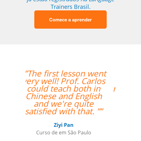
Trainers Brasil.
Comece a aprender
“”Everything is going
amazing! Thanks so
much for your help!””
Nathan Miller
Curso de em Manaus