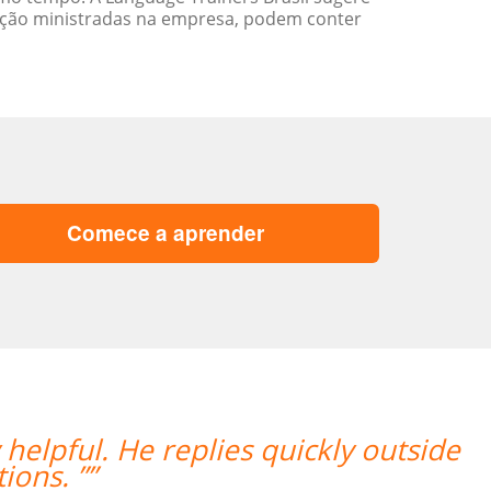
ação ministradas na empresa, podem conter
Comece a aprender
e
“”Estou amando minhas aulas