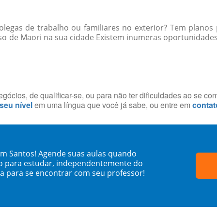
egas de trabalho ou familiares no exterior? Tem planos 
so de Maori na sua cidade Existem inumeras oportunidades 
ócios, de qualificar-se, ou para não ter dificuldades ao se co
 seu nível
em uma língua que você já sabe, ou entre em
contat
em Santos! Agende suas aulas quando
o para estudar, independentemente do
sa para se encontrar com seu professor!