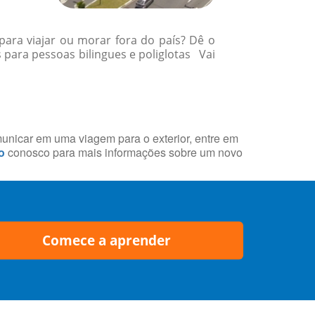
para viajar ou morar fora do país? Dê o
para pessoas bilingues e poliglotas Vai
municar em uma viagem para o exterior, entre em
o
conosco para mais informações sobre um novo
Comece a aprender