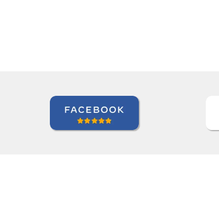
Indra Maya Gurung
Curso de Português em Santos