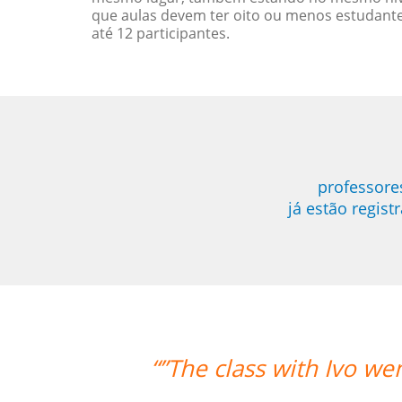
que aulas devem ter oito ou menos estudant
até 12 participantes.
professore
já estão regis
went well. He knows his stuff and is v
class hours as well if I have qu