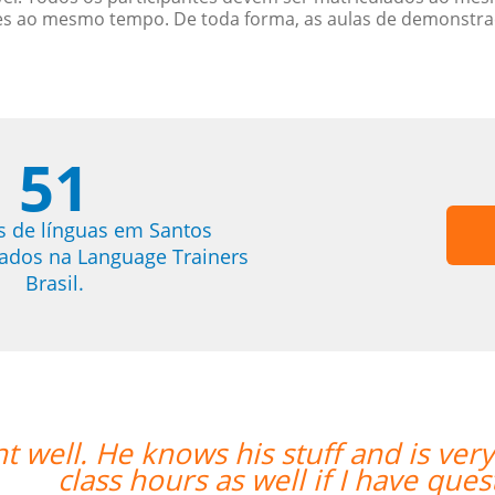
es ao mesmo tempo. De toda forma, as aulas de demonstr
51
s de línguas em Santos
trados na Language Trainers
Brasil.
ery helpful. He replies quickly outsid
estions. ””