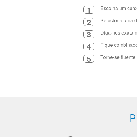
1
Escolha um curso
2
Selecione uma du
3
Diga-nos exatame
4
Fique combinado 
5
Torne-se fluente
P