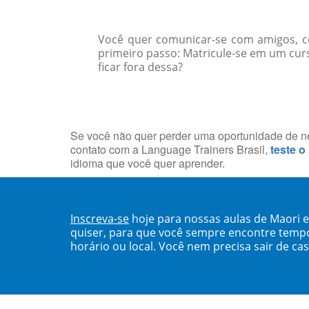
Você quer comunicar-se com amigos, col
primeiro passo: Matricule-se em um cur
ficar fora dessa?
Se você não quer perder uma oportunidade de neg
contato com a Language Trainers Brasil,
teste o
idioma que você quer aprender.
Inscreva-se
hoje para nossas aulas de Maori 
quiser, para que você sempre encontre temp
horário ou local. Você nem precisa sair de ca