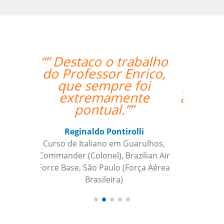
“”As aulas foram
maravilhosas. O
professor foi ótimo e
atencioso e altamente
recomendado.””
Sameer Gafoor
Curso de Alemão em Chicago