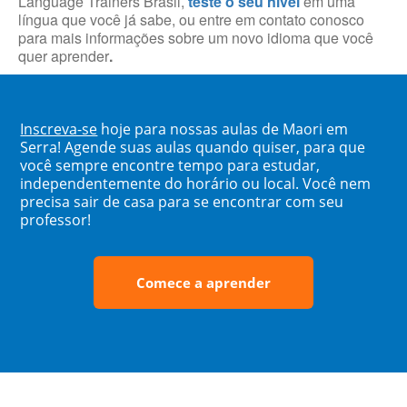
Language Trainers Brasil,
teste o seu nível
em uma
língua que você já sabe, ou entre em contato conosco
para mais informações sobre um novo idioma que você
quer aprender
.
Inscreva-se
hoje para nossas aulas de Maori em
Serra! Agende suas aulas quando quiser, para que
você sempre encontre tempo para estudar,
independentemente do horário ou local. Você nem
precisa sair de casa para se encontrar com seu
professor!
Comece a aprender