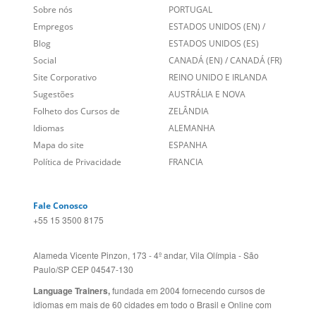
Social
CANADÁ (EN)
/
CANADÁ (FR)
Site Corporativo
REINO UNIDO E IRLANDA
Sugestões
AUSTRÁLIA E NOVA
Folheto dos Cursos de
ZELÂNDIA
Idiomas
ALEMANHA
Mapa do site
ESPANHA
Política de Privacidade
FRANCIA
Fale Conosco
+55 15 3500 8175
Alameda Vicente Pinzon, 173 - 4º andar, Vila Olímpia - São
Paulo/SP CEP 04547-130
Language Trainers,
fundada em 2004 fornecendo cursos de
idiomas em mais de 60 cidades em todo o Brasil e Online com
Zoom, Meet, Teams ou WhatsApp.