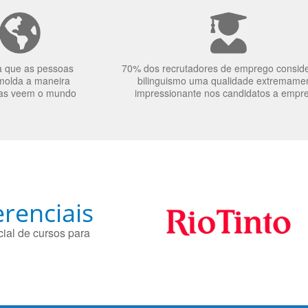
a que as pessoas
70% dos recrutadores de emprego consid
molda a maneira
bilinguismo uma qualidade extremame
as veem o mundo
impressionante nos candidatos a empr
renciais
ial de cursos para