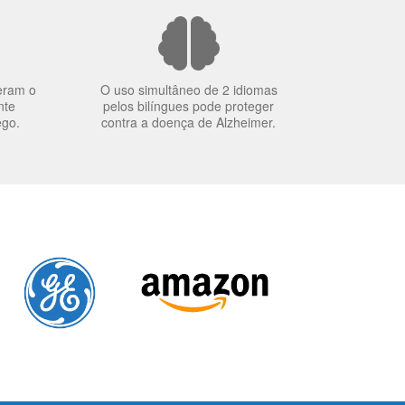
eram o
O uso simultâneo de 2 idiomas
nte
pelos bilíngues pode proteger
ego.
contra a doença de Alzheimer.