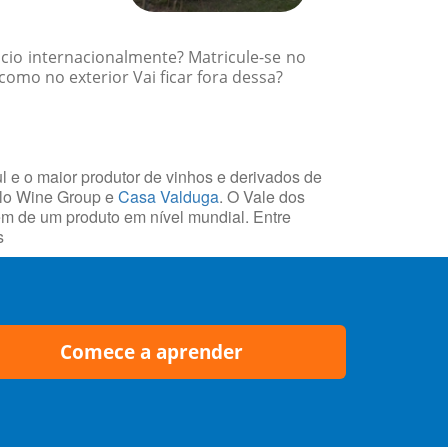
cio internacionalmente? Matricule-se no
como no exterior Vai ficar fora dessa?
l e o maior produtor de vinhos e derivados de
olo Wine Group e
Casa Valduga
. O Vale dos
gem de um produto em nível mundial. Entre
s
Comece a aprender