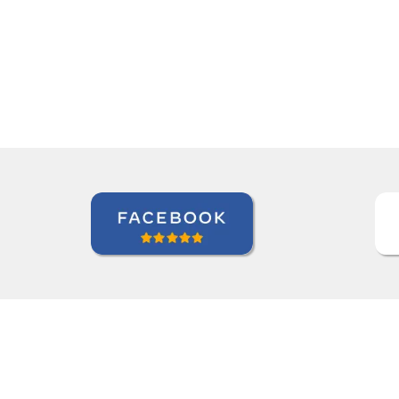
aprendizado.””
Andre B
Curso de Alemão em São Caetano do