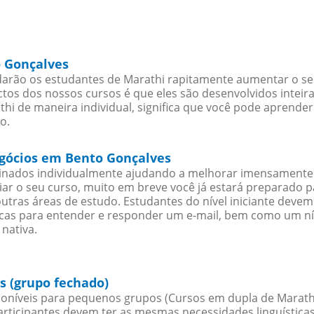
o Gonçalves
arão os estudantes de Marathi rapitamente aumentar o seu 
os dos nossos cursos é que eles são desenvolvidos inteir
hi de maneira individual, significa que você pode aprender
o.
egócios em Bento Gonçalves
sinados individualmente ajudando a melhorar imensamente
iciar o seu curso, muito em breve você já estará preparado
outras áreas de estudo. Estudantes do nível iniciante dev
ticas para entender e responder um e-mail, bem como um ní
nativa.
s (grupo fechado)
oníveis para pequenos grupos (Cursos em dupla de Marathi
rticipantes devem ter as mesmas necessidades linguística