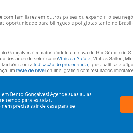
-se com familiares em outros países ou expandir o seu negó
 oportunidade para bilíngües e poliglotas tanto no Brasil 
ento Gonçalves é a maior produtora de uva do Rio Grande do Su
 de destaque do setor, como
Vinícola Aurora
, Vinhos Salton, Mi
ta também com a
indicação de procedência
, que qualifica a ori
 faça um
teste de nível
on-line, grátis e com resultados imediato
i em Bento Gonçalves! Agende suas aulas
re tempo para estudar,
 nem precisa sair de casa para se