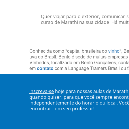
Quer viajar para o exterior, comunicar
curso de Marathi na sua cidade Há muitas
Conhecida como "capital brasileira do
vinho
", B
uva do Brasil. Bento é sede de muitas empresas
Vinhedos, localizado em Bento Gonçalves, con
em
contato
com a Language Trainers Brasil ou
Inscreva-se
hoje para nossas aulas de Marath
quando quiser, para que você sempre encont
independentemente do horário ou local. Você
encontrar com seu professor!