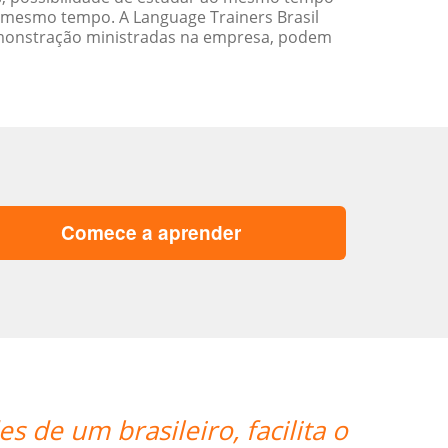
 mesmo tempo. A Language Trainers Brasil
emonstração ministradas na empresa, podem
Comece a aprender
“”I am very h