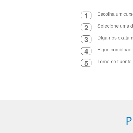
1
Escolha um curso
2
Selecione uma du
3
Diga-nos exatame
4
Fique combinado 
5
Torne-se fluente
P