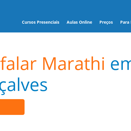
Cursos Presenciais
Aulas Online
Preços
Para
falar Marathi
e
çalves