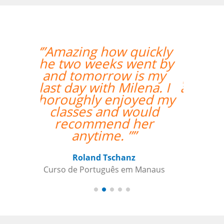
“”As aulas foram
maravilhosas. O
professor foi ótimo e
atencioso e altamente
recomendado.””
Sameer Gafoor
Curso de Alemão em Chicago