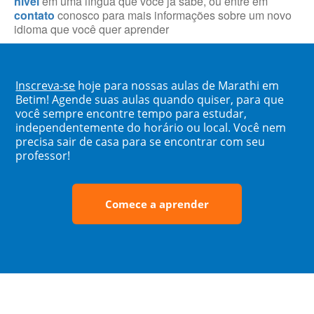
nível
em uma língua que você já sabe, ou entre em
contato
conosco para mais informações sobre um novo
idioma que você quer aprender
Inscreva-se
hoje para nossas aulas de Marathi em
Betim! Agende suas aulas quando quiser, para que
você sempre encontre tempo para estudar,
independentemente do horário ou local. Você nem
precisa sair de casa para se encontrar com seu
professor!
Comece a aprender