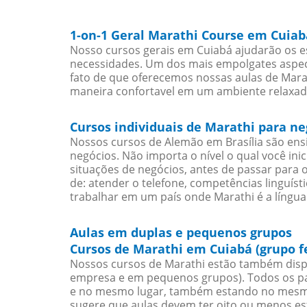
1-on-1 Geral Marathi Course em Cuiab
Nosso cursos gerais em Cuiabá ajudarão os e
necessidades. Um dos mais empolgates aspect
fato de que oferecemos nossas aulas de Marat
maneira confortavel em um ambiente relaxad
Cursos individuais de Marathi para n
Nossos cursos de Alemão em Brasília são en
negócios. Não importa o nível o qual você in
situações de negócios, antes de passar para 
de: atender o telefone, competências linguís
trabalhar em um país onde Marathi é a língua 
Aulas em duplas e pequenos grupos
Cursos de Marathi em Cuiabá (grupo f
Nossos cursos de Marathi estão também disp
empresa e em pequenos grupos). Todos os pa
e no mesmo lugar, também estando no mesmo 
sugere que aulas devem ter oito ou menos e