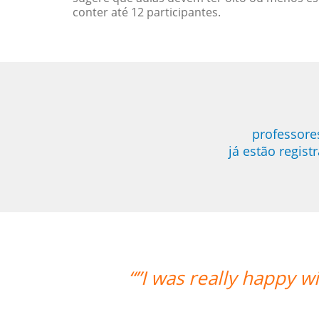
conter até 12 participantes.
professore
já estão regis
e overall experience. Aline was an a
 progress with her. Thank you so mu