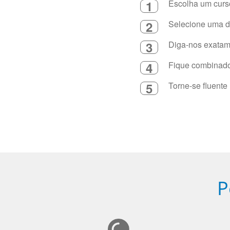
1
Escolha um curso
2
Selecione uma du
3
Diga-nos exatame
4
Fique combinado 
5
Torne-se fluente
P