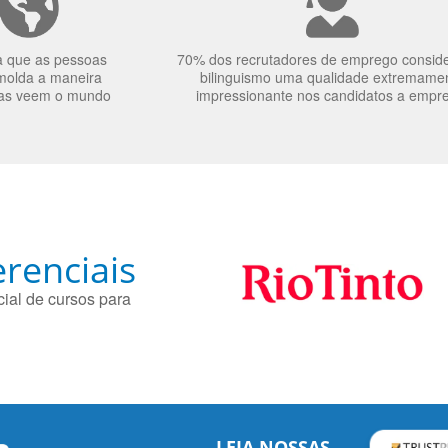
a que as pessoas
70% dos recrutadores de emprego consid
molda a maneira
bilinguismo uma qualidade extremame
as veem o mundo
impressionante nos candidatos a empr
renciais
ial de cursos para
LEIA NOSSAS