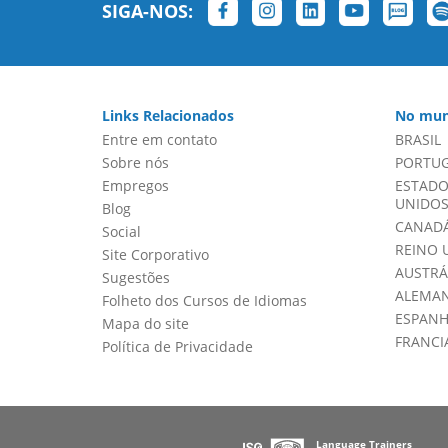
SIGA-NOS:
Links Relacionados
No mun
Entre em contato
BRASIL
Sobre nós
PORTU
Empregos
ESTADO
UNIDOS 
Blog
CANADÁ
Social
REINO 
Site Corporativo
AUSTRÁ
Sugestões
ALEMA
Folheto dos Cursos de Idiomas
ESPAN
Mapa do site
FRANCI
Política de Privacidade