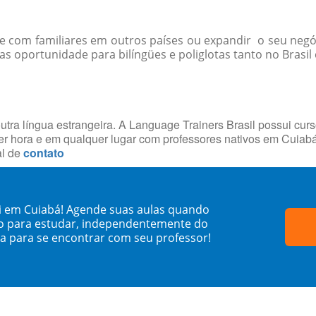
-se com familiares em outros países ou expandir o seu negó
 oportunidade para bilíngües e poliglotas tanto no Brasil 
utra língua estrangeira. A Language Trainers Brasil possui cur
r hora e em qualquer lugar com professores nativos em Cuiab
al de
contato
i em Cuiabá! Agende suas aulas quando
o para estudar, independentemente do
sa para se encontrar com seu professor!