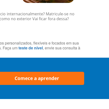
cio internacionalmente? Matricule-se no
como no exterior Vai ficar fora dessa?
sos personalizados, flexíveis e focados em sua
á. Faça um
teste de nível
, envie sua consulta à
Comece a aprender