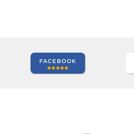
Paloma Kilchenmann
Curso de Português em Cuiabá