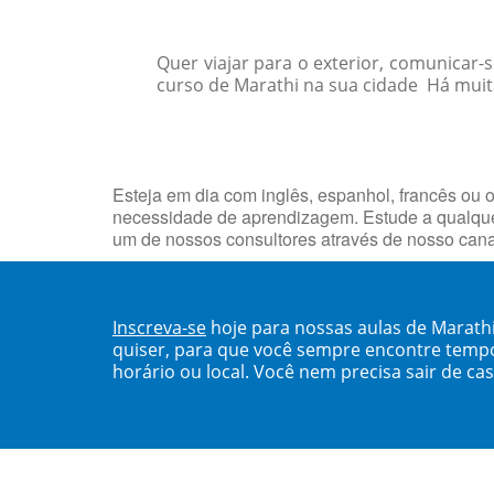
Quer viajar para o exterior, comunicar
curso de Marathi na sua cidade Há muitas
Esteja em dia com inglês, espanhol, francês ou o
necessidade de aprendizagem. Estude a qualque
um de nossos consultores através de nosso can
Inscreva-se
hoje para nossas aulas de Marath
quiser, para que você sempre encontre temp
horário ou local. Você nem precisa sair de ca