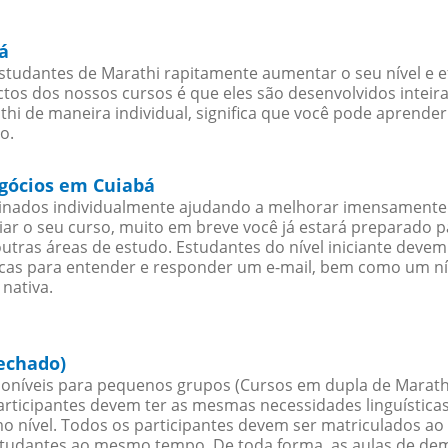
á
studantes de Marathi rapitamente aumentar o seu nível e e
os dos nossos cursos é que eles são desenvolvidos inteir
hi de maneira individual, significa que você pode aprender
o.
egócios em Cuiabá
sinados individualmente ajudando a melhorar imensamente
iciar o seu curso, muito em breve você já estará preparado
outras áreas de estudo. Estudantes do nível iniciante dev
ticas para entender e responder um e-mail, bem como um ní
nativa.
echado)
oníveis para pequenos grupos (Cursos em dupla de Marathi
rticipantes devem ter as mesmas necessidades linguística
nível. Todos os participantes devem ser matriculados ao
studantes ao mesmo tempo. De toda forma, as aulas de d