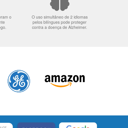
eram o
O uso simultâneo de 2 idiomas
nte
pelos bilíngues pode proteger
ego.
contra a doença de Alzheimer.