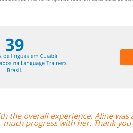
39
s de línguas em Cuiabá
trados na Language Trainers
Brasil.
mazing teacher and I made so
“”
ch!””