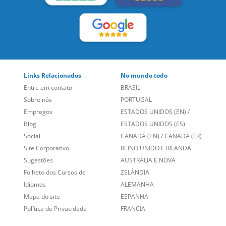
Links Relacionados
No mundo todo
Entre em contato
BRASIL
Sobre nós
PORTUGAL
Empregos
ESTADOS UNIDOS (EN)
/
Blog
ESTADOS UNIDOS (ES)
Social
CANADÁ (EN)
/
CANADÁ (FR)
Site Corporativo
REINO UNIDO E IRLANDA
Sugestões
AUSTRÁLIA E NOVA
Folheto dos Cursos de
ZELÂNDIA
Idiomas
ALEMANHA
Mapa do site
ESPANHA
Política de Privacidade
FRANCIA
Fale Conosco
+55 15 3500 8175