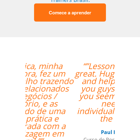
Comece a aprender
“”Lessons are going
great. Hugo is very nice
and helpful. I found
you guys online and
you seemed to fit my
needs for
individualized training
the best.””
Paul Rombach
Curso de Português em Recife