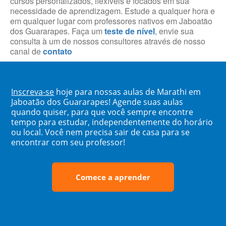
cursos personalizados, flexíveis e focados em sua
necessidade de aprendizagem. Estude a qualquer hora e
em qualquer lugar com professores nativos em Jaboatão
dos Guararapes. Faça um
teste de nível
, envie sua
consulta à um de nossos consultores através de nosso
canal de
contato
Inscreva-se
hoje para nossas aulas de Marathi em
Jaboatão dos Guararapes! Agende suas aulas
quando quiser, para que você sempre encontre
tempo para estudar, independentemente do horário
ou local. Você nem precisa sair de casa para se
encontrar com seu professor!
Comece a aprender