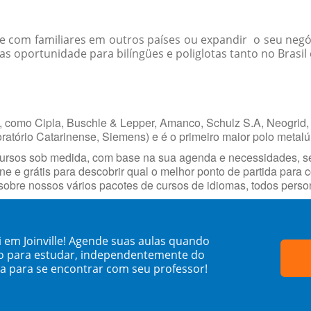
-se com familiares em outros países ou expandir o seu negó
 oportunidade para bilíngües e poliglotas tanto no Brasil 
, como Cipla, Buschle & Lepper, Amanco, Schulz S.A, Neogrid, 
oratório Catarinense, Siemens) e é o primeiro maior polo metalúr
cursos sob medida, com base na sua agenda e necessidades, s
ne e grátis para descobrir qual o melhor ponto de partida para
obre nossos vários pacotes de cursos de idiomas, todos person
 em Joinville! Agende suas aulas quando
o para estudar, independentemente do
sa para se encontrar com seu professor!