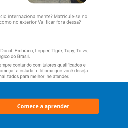
cio internacionalmente? Matricule-se no
como no exterior Vai ficar fora dessa?
Docol, Embraco, Lepper, Tigre, Tupy, Totvs,
gico do Brasil.
empre contando com tutores qualificados e
 começar a estudar o idioma que você deseja
alizados para melhor lhe atender.
Comece a aprender