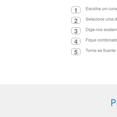
1
Escolha um curso
2
Selecione uma du
3
Diga-nos exatame
4
Fique combinado 
5
Torne-se fluente
P