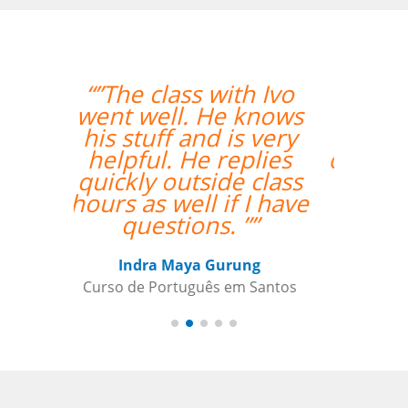
“”Estou amando
minhas aulas de
italiano, muito
organizado o trabalho
de vcs””
Beatris Castro
Curso de Italiano em Santos