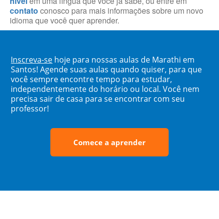
nível
em uma língua que você já sabe, ou entre em
contato
conosco para mais informações sobre um novo
idioma que você quer aprender.
Inscreva-se
hoje para nossas aulas de Marathi em
Santos! Agende suas aulas quando quiser, para que
você sempre encontre tempo para estudar,
independentemente do horário ou local. Você nem
precisa sair de casa para se encontrar com seu
professor!
Comece a aprender