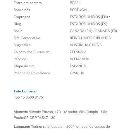
Links Relacionados
No mundo todo
Entre em contato
BRASIL
Sobre nós
PORTUGAL
Empregos
ESTADOS UNIDOS (EN)
/
Blog
ESTADOS UNIDOS (ES)
Social
CANADÁ (EN)
/
CANADÁ (FR)
Site Corporativo
REINO UNIDO E IRLANDA
Sugestões
AUSTRÁLIA E NOVA
Folheto dos Cursos de
ZELÂNDIA
Idiomas
ALEMANHA
Mapa do site
ESPANHA
Política de Privacidade
FRANCIA
Fale Conosco
+55 15 3500 8175
Alameda Vicente Pinzon, 173 - 4º andar, Vila Olímpia - São
Paulo/SP CEP 04547-130