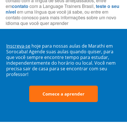
contato com a língua de seus antepassados, entre
em
contato
com a Language Trainers Brasil,
teste o seu
nível
em uma língua que você já sabe, ou entre em
contato conosco para mais informações sobre um novo
idioma que você quer aprender
Inscreva-se
hoje para nossas aulas de Marathi em
Sorocaba! Agende suas aulas quando quiser, para
que você sempre encontre tempo para estudar,
independentemente do horário ou local. Você nem
precisa sair de casa para se encontrar com seu
professor!
Comece a aprender