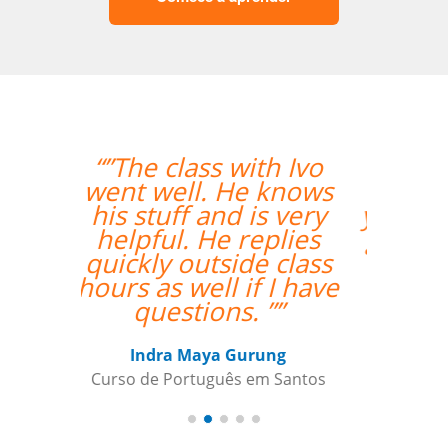
“”My Portuguese is
getting better with
your support. Cris is a
great teacher for me;
his teaching is very
clear and simple for
me to understand.””
Maxx Okuyama
Curso de Português em Jundiaí,
Sumidenso do Brasil