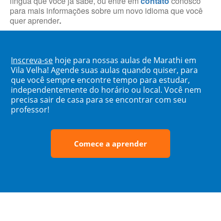
língua que você já sabe, ou entre em
contato
conosco
para mais informações sobre um novo idioma que você
quer aprender
.
Inscreva-se
hoje para nossas aulas de Marathi em
Vila Velha! Agende suas aulas quando quiser, para
que você sempre encontre tempo para estudar,
independentemente do horário ou local. Você nem
precisa sair de casa para se encontrar com seu
professor!
Comece a aprender