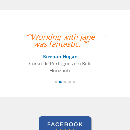
“”I am very happy with
Jane, I love our
lessons.””
Roland Tschanz
Curso de em Belo Horizonte