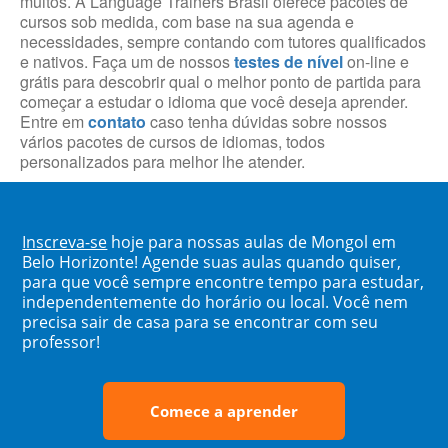
muitos. A Language Trainers Brasil oferece pacotes de
cursos sob medida, com base na sua agenda e
necessidades, sempre contando com tutores qualificados
e nativos. Faça um de nossos
testes de nível
on-line e
grátis para descobrir qual o melhor ponto de partida para
começar a estudar o idioma que você deseja aprender.
Entre em
contato
caso tenha dúvidas sobre nossos
vários pacotes de cursos de idiomas, todos
personalizados para melhor lhe atender.
Inscreva-se
hoje para nossas aulas de Mongol em
Belo Horizonte! Agende suas aulas quando quiser,
para que você sempre encontre tempo para estudar,
independentemente do horário ou local. Você nem
precisa sair de casa para se encontrar com seu
professor!
Comece a aprender