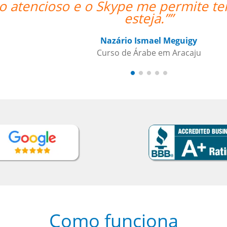
acesso às licões onde quer que
“”
Como funciona