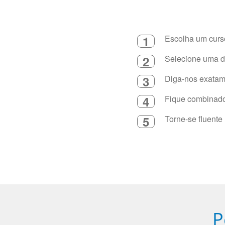
1
Escolha um curso
2
Selecione uma du
3
Diga-nos exatame
4
Fique combinado 
5
Torne-se fluente
P