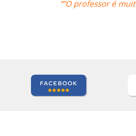
 atencioso e o Skype me permite ter 
esteja.””
Nazário Ismael Meguigy
Curso de Árabe em Aracaju