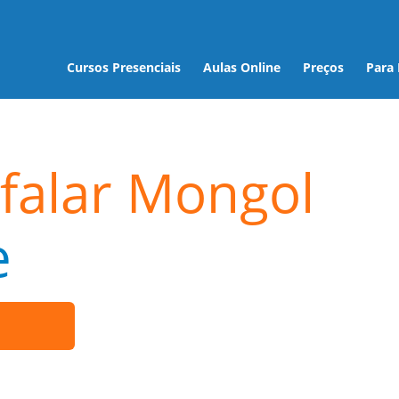
Cursos Presenciais
Aulas Online
Preços
Para
falar Mongol
e