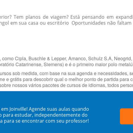
erior? Tem planos de viagem? Está pensando em expandi
ol em sua casa ou escritório Oportunidades não faltam p
, como Cipla, Buschle & Lepper, Amanco, Schulz S.A, Neogrid, 
oratório Catarinense, Siemens) e é o primeiro maior polo metalúr
cursos sob medida, com base na sua agenda e necessidades, s
ne e grátis para descobrir qual o melhor ponto de partida para
obre nossos vários pacotes de cursos de idiomas, todos person
em Joinville! Agende suas aulas quando
o para estudar, independentemente do
sa para se encontrar com seu professor!