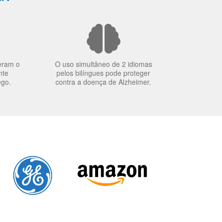
eram o
O uso simultâneo de 2 idiomas
nte
pelos bilíngues pode proteger
ego.
contra a doença de Alzheimer.