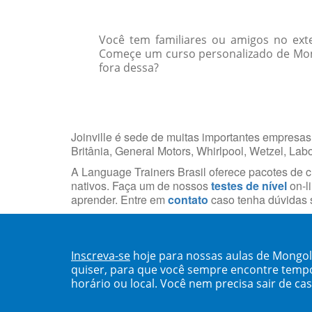
Você tem familiares ou amigos no ext
Começe um curso personalizado de Mong
fora dessa?
Joinville é sede de muitas importantes empresas
Britânia, General Motors, Whirlpool, Wetzel, Lab
A Language Trainers Brasil oferece pacotes de 
nativos. Faça um de nossos
testes de nível
on-li
aprender. Entre em
contato
caso tenha dúvidas s
Inscreva-se
hoje para nossas aulas de Mongol 
quiser, para que você sempre encontre temp
horário ou local. Você nem precisa sair de ca