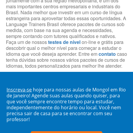
juntamente com a sua região metropolitana, é um dos
mais importantes centros empresariais e industriais do
Brasil. Nada melhor que investir em um curso de língua
estrangeira para aproveitar todas essas oportunidades. A
Language Trainers Brasil oferece pacotes de cursos sob
medida, com base na sua agenda e necessidades,
sempre contando com tutores qualificados e nativos.
Faça um de nossos
testes de nível
on-line e grátis para
descobrir qual o melhor nível para começar a estudar o
idioma que você deseja aprender. Entre em
contato
caso
tenha dúvidas sobre nossos vários pacotes de cursos de
idiomas, todos personalizados para melhor lhe atender.
Inscreva-se
hoje para nossas aulas de Mongol em Rio
de Janeiro! Agende suas aulas quando quiser, para
que você sempre encontre tempo para estudar,
independentemente do horário ou local. Você nem
precisa sair de casa para se encontrar com seu
professor!