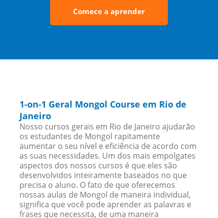
Comece a aprender
1-on-1 Geral Mongol Course em Rio de
Janeiro
Nosso cursos gerais em Rio de Janeiro ajudarão
os estudantes de Mongol rapitamente
aumentar o seu nível e eficiência de acordo com
as suas necessidades. Um dos mais empolgates
aspectos dos nossos cursos é que eles são
desenvolvidos inteiramente baseados no que
precisa o aluno. O fato de que oferecemos
nossas aulas de Mongol de maneira individual,
significa que você pode aprender as palavras e
frases que necessita, de uma maneira