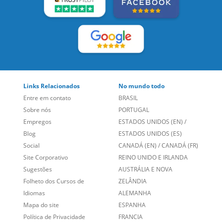
LEIA NOSSAS AVALIAÇÕES:
Links Relacionados
No mundo todo
Entre em contato
BRASIL
Sobre nós
PORTUGAL
Empregos
ESTADOS UNIDOS (EN)
/
Blog
ESTADOS UNIDOS (ES)
Social
CANADÁ (EN)
/
CANADÁ (FR)
Site Corporativo
REINO UNIDO E IRLANDA
Sugestões
AUSTRÁLIA E NOVA
Folheto dos Cursos de
ZELÂNDIA
Idiomas
ALEMANHA