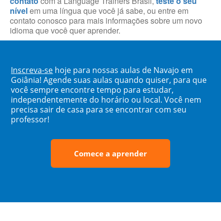
contato
com a Language Trainers Brasil,
teste o seu
nível
em uma língua que você já sabe, ou entre em
contato conosco para mais informações sobre um novo
idioma que você quer aprender.
Inscreva-se
hoje para nossas aulas de Navajo em
Goiânia! Agende suas aulas quando quiser, para que
você sempre encontre tempo para estudar,
independentemente do horário ou local. Você nem
precisa sair de casa para se encontrar com seu
professor!
Comece a aprender