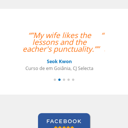
“”O fato do Gustavo ser
um falante nativo
ajudou nas correções
das pronúncias.””
Gilvana Soledade
Curso de Inglês em Belém