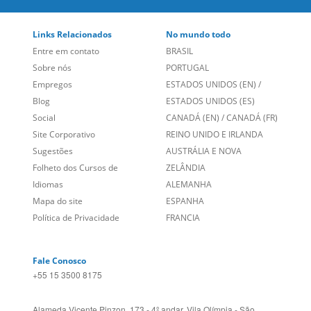
Links Relacionados
No mundo todo
Entre em contato
BRASIL
Sobre nós
PORTUGAL
Empregos
ESTADOS UNIDOS (EN)
/
Blog
ESTADOS UNIDOS (ES)
Social
CANADÁ (EN)
/
CANADÁ (FR)
Site Corporativo
REINO UNIDO E IRLANDA
Sugestões
AUSTRÁLIA E NOVA
Folheto dos Cursos de
ZELÂNDIA
Idiomas
ALEMANHA
Mapa do site
ESPANHA
Política de Privacidade
FRANCIA
Fale Conosco
+55 15 3500 8175
Alameda Vicente Pinzon, 173 - 4º andar, Vila Olímpia - São