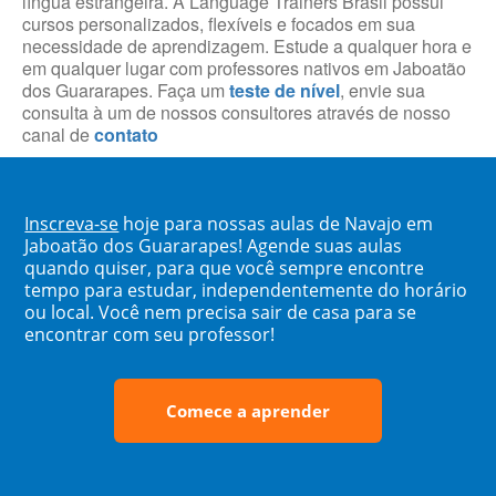
língua estrangeira. A Language Trainers Brasil possui
cursos personalizados, flexíveis e focados em sua
necessidade de aprendizagem. Estude a qualquer hora e
em qualquer lugar com professores nativos em Jaboatão
dos Guararapes. Faça um
teste de nível
, envie sua
consulta à um de nossos consultores através de nosso
canal de
contato
Inscreva-se
hoje para nossas aulas de Navajo em
Jaboatão dos Guararapes! Agende suas aulas
quando quiser, para que você sempre encontre
tempo para estudar, independentemente do horário
ou local. Você nem precisa sair de casa para se
encontrar com seu professor!
Comece a aprender