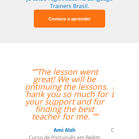
Trainers Brasil.
Comece a aprender
went
“”Translated: "The
l be
classes are exceeding
essons.
my expectations. Prof
uch for
Enrico is excellent and
nd for
has a lot of useful
best
teaching methods."””
e. ””
Elder Gomes Dutra
Curso de Italiano em Campo Grande
m Belém