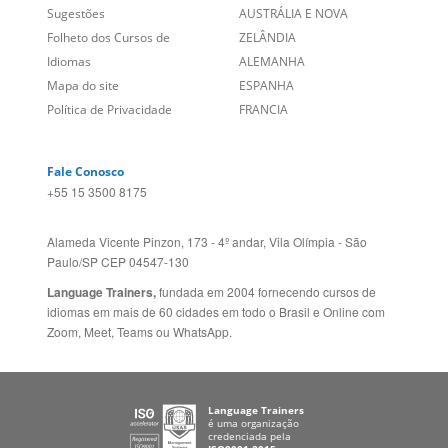
Sobre nós
PORTUGAL
Empregos
ESTADOS UNIDOS (EN)
/
Blog
ESTADOS UNIDOS (ES)
Social
CANADÁ (EN)
/
CANADÁ (FR)
Site Corporativo
REINO UNIDO E IRLANDA
Sugestões
AUSTRÁLIA E NOVA
Folheto dos Cursos de
ZELÂNDIA
Idiomas
ALEMANHA
Mapa do site
ESPANHA
Política de Privacidade
FRANCIA
Fale Conosco
+55 15 3500 8175
Alameda Vicente Pinzon, 173 - 4º andar, Vila Olímpia - São
Paulo/SP CEP 04547-130
Language Trainers,
fundada em 2004 fornecendo cursos de
idiomas em mais de 60 cidades em todo o Brasil e Online com