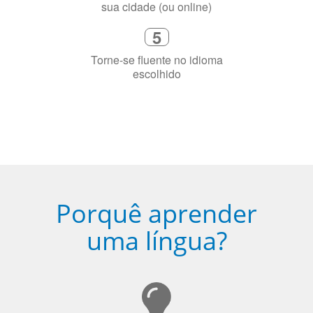
precisa aprender a língua
4
Fique combinado com um instrutor
de idioma nativo e certificado em
sua cidade (ou online)
5
Torne-se fluente no idioma
escolhido
Porquê aprender