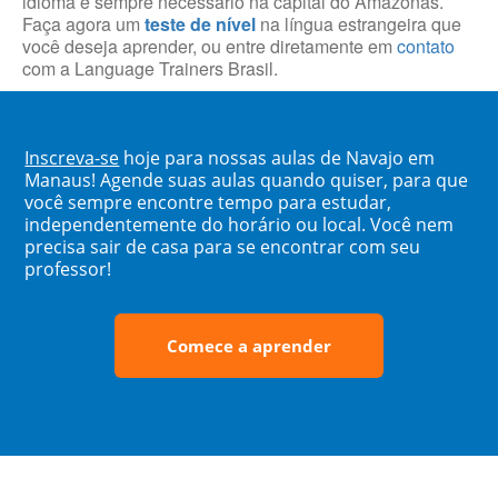
idioma é sempre necessário na capital do Amazonas.
Faça agora um
teste de nível
na língua estrangeira que
você deseja aprender, ou entre diretamente em
contato
com a Language Trainers Brasil.
Inscreva-se
hoje para nossas aulas de Navajo em
Manaus! Agende suas aulas quando quiser, para que
você sempre encontre tempo para estudar,
independentemente do horário ou local. Você nem
precisa sair de casa para se encontrar com seu
professor!
Comece a aprender