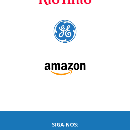
A Language Trainers é fornecedora preferencial de
cursos para