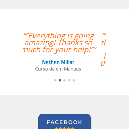
“”Amazing how quickly
the two weeks went by
and tomorrow is my
last day with Milena. I
thoroughly enjoyed my
classes and would
recommend her
anytime. ””
Roland Tschanz
Curso de Português em Manaus