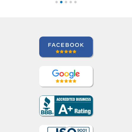
ocasiões em que a
tradução pode
beneficiar a aquisição
de vocabulário. Bem
feito!””
Liya Kondratieva
Curso de Inglês em Orlando