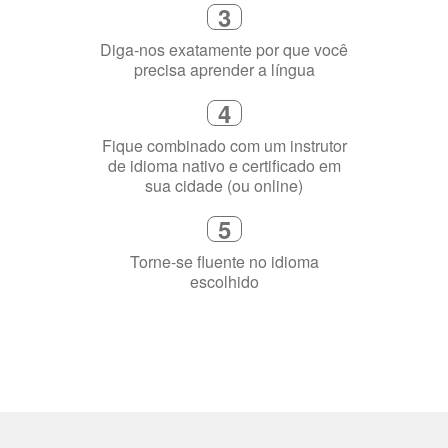
1
Escolha um curso presencial ou
online
2
Selecione uma duração de curso
flexível que se ajuste à sua agenda
3
Diga-nos exatamente por que você
precisa aprender a língua
4
Fique combinado com um instrutor
de idioma nativo e certificado em
sua cidade (ou online)
5