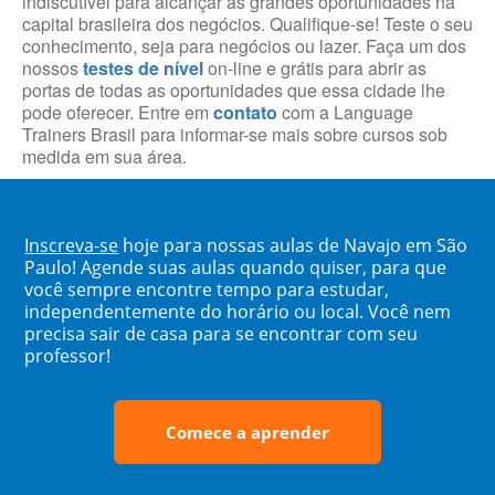
indiscutível para alcançar as grandes oportunidades na
capital brasileira dos negócios. Qualifique-se! Teste o seu
conhecimento, seja para negócios ou lazer. Faça um dos
nossos
testes de nível
on-line e grátis para abrir as
portas de todas as oportunidades que essa cidade lhe
pode oferecer. Entre em
contato
com a Language
Trainers Brasil para informar-se mais sobre cursos sob
medida em sua área.
Inscreva-se
hoje para nossas aulas de Navajo em São
Paulo! Agende suas aulas quando quiser, para que
você sempre encontre tempo para estudar,
independentemente do horário ou local. Você nem
precisa sair de casa para se encontrar com seu
professor!
Comece a aprender