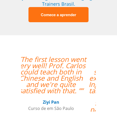
Trainers Brasil.
Comece a aprender
“”Lila está
absolutamente
satisfeita por ter um
excelente professor de
Inglês! Pontos positivos
também para a seleção
de alguém que fala
fluentemente russo
para ajudai ainda mais
Lila, para aquelas raras