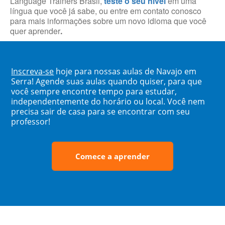
Language Trainers Brasil,
teste o seu nível
em uma
língua que você já sabe, ou entre em contato conosco
para mais informações sobre um novo idioma que você
quer aprender
.
Inscreva-se
hoje para nossas aulas de Navajo em
Serra! Agende suas aulas quando quiser, para que
você sempre encontre tempo para estudar,
independentemente do horário ou local. Você nem
precisa sair de casa para se encontrar com seu
professor!
Comece a aprender