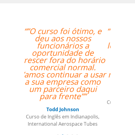
“”I had my second class
with Carol and it was
lovely. I am very happy
to have her as my
teacher and I am
looking forward to
more classes with her.
””
Ariana Maher
Curso de Português em Florianópolis