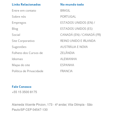
Empregos
ESTADOS UNIDOS (EN)
/
Blog
ESTADOS UNIDOS (ES)
Social
CANADÁ (EN)
/
CANADÁ (FR)
Site Corporativo
REINO UNIDO E IRLANDA
Sugestões
AUSTRÁLIA E NOVA
Folheto dos Cursos de
ZELÂNDIA
Idiomas
ALEMANHA
Mapa do site
ESPANHA
Política de Privacidade
FRANCIA
Fale Conosco
+55 15 3500 8175
Alameda Vicente Pinzon, 173 - 4º andar, Vila Olímpia - São
Paulo/SP CEP 04547-130
Language Trainers,
fundada em 2004 fornecendo cursos de
idiomas em mais de 60 cidades em todo o Brasil e Online com
Zoom, Meet, Teams ou WhatsApp.