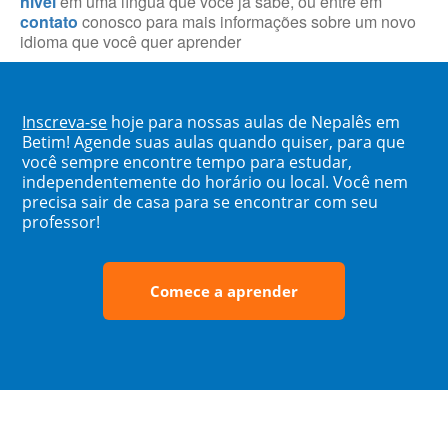
nível
em uma língua que você já sabe, ou entre em
contato
conosco para mais informações sobre um novo
idioma que você quer aprender
Inscreva-se
hoje para nossas aulas de Nepalês em
Betim! Agende suas aulas quando quiser, para que
você sempre encontre tempo para estudar,
independentemente do horário ou local. Você nem
precisa sair de casa para se encontrar com seu
professor!
Comece a aprender