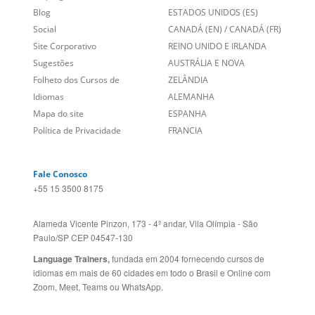
Social
CANADÁ (EN)
/
CANADÁ (FR)
Site Corporativo
REINO UNIDO E IRLANDA
Sugestões
AUSTRÁLIA E NOVA
Folheto dos Cursos de
ZELÂNDIA
Idiomas
ALEMANHA
Mapa do site
ESPANHA
Política de Privacidade
FRANCIA
Fale Conosco
+55 15 3500 8175
Alameda Vicente Pinzon, 173 - 4º andar, Vila Olímpia - São
Paulo/SP CEP 04547-130
Language Trainers,
fundada em 2004 fornecendo cursos de
idiomas em mais de 60 cidades em todo o Brasil e Online com
Zoom, Meet, Teams ou WhatsApp.