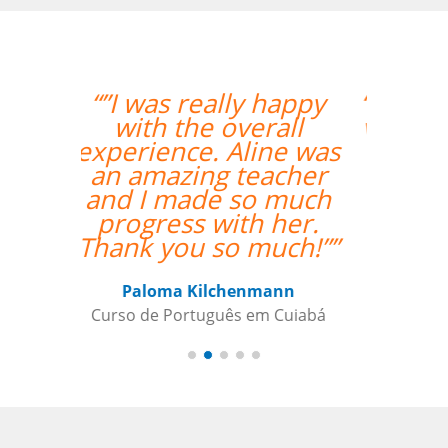
“”The first lesson went
very well! Prof. Carlos
could teach both in
Chinese and English
and we're quite
satisfied with that. ””
Ziyi Pan
Curso de em São Paulo