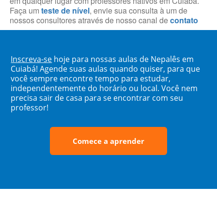
em qualquer lugar com professores nativos em Cuiabá.
Faça um
teste de nível
, envie sua consulta à um de
nossos consultores através de nosso canal de
contato
Inscreva-se
hoje para nossas aulas de Nepalês em
Cuiabá! Agende suas aulas quando quiser, para que
você sempre encontre tempo para estudar,
independentemente do horário ou local. Você nem
precisa sair de casa para se encontrar com seu
professor!
Comece a aprender