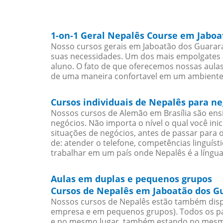
1-on-1 Geral Nepalês Course em Jabo
Nosso cursos gerais em Jaboatão dos Guarara
suas necessidades. Um dos mais empolgates a
aluno. O fato de que oferecemos nossas aulas 
de uma maneira confortavel em um ambiente
Cursos individuais de Nepalês para n
Nossos cursos de Alemão em Brasília são en
negócios. Não importa o nível o qual você in
situações de negócios, antes de passar para 
de: atender o telefone, competências linguís
trabalhar em um país onde Nepalês é a língua
Aulas em duplas e pequenos grupos
Cursos de Nepalês em Jaboatão dos G
Nossos cursos de Nepalês estão também disp
empresa e em pequenos grupos). Todos os pa
e no mesmo lugar, também estando no mesmo 