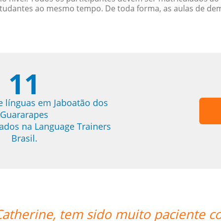
studantes ao mesmo tempo. De toda forma, as aulas de d
11
e línguas em Jaboatão dos
Guararapes
trados na Language Trainers
Brasil.
cronograma de
“”Translated: "The cl