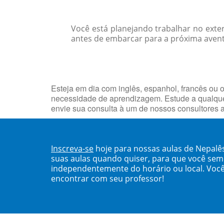
Você está planejando trabalhar no exte
antes de embarcar para a próxima aventu
Esteja em dia com inglês, espanhol, francês ou o
necessidade de aprendizagem. Estude a qualque
envie sua consulta à um de nossos consultores 
Inscreva-se
hoje para nossas aulas de Nepal
suas aulas quando quiser, para que você se
independentemente do horário ou local. Você
encontrar com seu professor!