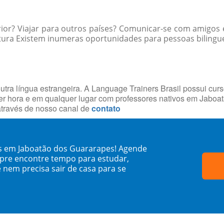
rior? Viajar para outros países? Comunicar-se com amigos
ra Existem inumeras oportunidades para pessoas bilingues 
utra língua estrangeira. A Language Trainers Brasil possui cur
r hora e em qualquer lugar com professores nativos em Jabo
através de nosso canal de
contato
ês em Jaboatão dos Guararapes! Agende
mpre encontre tempo para estudar,
 nem precisa sair de casa para se