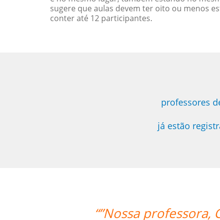
sugere que aulas devem ter oito ou menos e
conter até 12 participantes.
professores d
já estão regis
o muito paciente com o nosso louco 