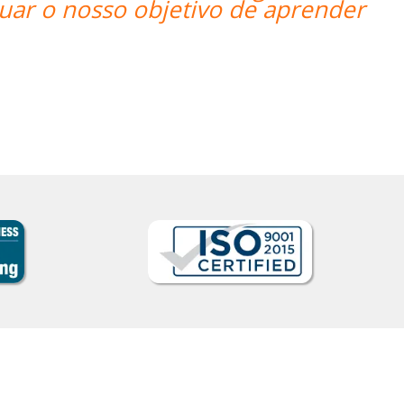
of useful teaching method
Elder Gomes Dutra
Curso de Italiano em Campo Grand