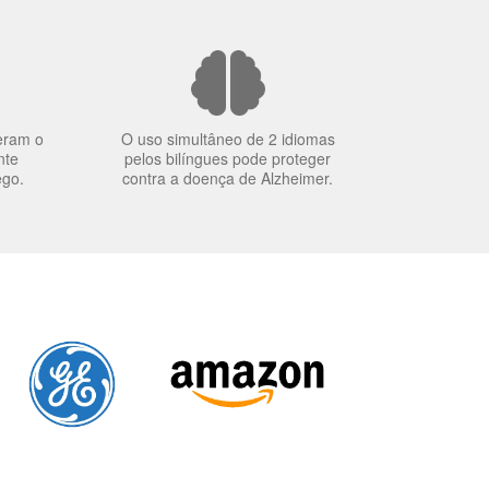
eram o
O uso simultâneo de 2 idiomas
nte
pelos bilíngues pode proteger
ego.
contra a doença de Alzheimer.