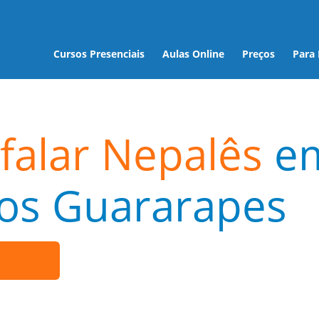
Cursos Presenciais
Aulas Online
Preços
Para
falar Nepalês
e
dos Guararapes