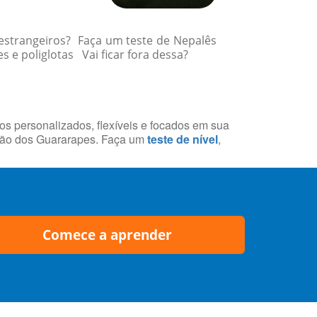
 estrangeiros? Faça um teste de Nepalês
e poliglotas Vai ficar fora dessa?
sos personalizados, flexíveis e focados em sua
atão dos Guararapes. Faça um
teste de nível
,
Comece a aprender