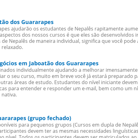
atão dos Guararapes
pes ajudarão os estudantes de Nepalês rapitamente aument
spectos dos nossos cursos é que eles são desenvolvidos i
de Nepalês de maneira individual, significa que você pode 
 relaxado.
egócios em Jaboatão dos Guararapes
sinados individualmente ajudando a melhorar imensamente
iciar o seu curso, muito em breve você já estará preparado
outras áreas de estudo. Estudantes do nível iniciante dev
ticas para entender e responder um e-mail, bem como um ní
 nativa.
uararapes (grupo fechado)
oníveis para pequenos grupos (Cursos em dupla de Nepalê
rticipantes devem ter as mesmas necessidades linguística
nível. Todos os participantes devem ser matriculados ao