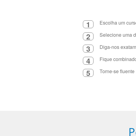
1
Escolha um curso
2
Selecione uma du
3
Diga-nos exatame
4
Fique combinado 
5
Torne-se fluente
P