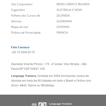
Empregos
ESTADOS UNIDOS (EN)
/
Blog
ESTADOS UNIDOS (ES)
Social
CANADÁ (EN)
/
CANADÁ (FR)
Site Corporativo
REINO UNIDO E IRLANDA
Sugestões
AUSTRÁLIA E NOVA
Folheto dos Cursos de
ZELÂNDIA
Idiomas
ALEMANHA
Mapa do site
ESPANHA
Política de Privacidade
FRANCIA
Fale Conosco
+55 15 3500 8175
Alameda Vicente Pinzon, 173 - 4º andar, Vila Olímpia - São
Paulo/SP CEP 04547-130
Language Trainers,
fundada em 2004 fornecendo cursos de
idiomas em mais de 60 cidades em todo o Brasil e Online com
Zoom, Meet, Teams ou WhatsApp.