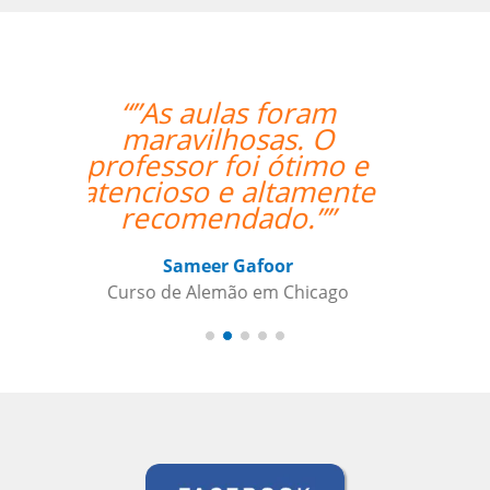
“” Destaco o trabalho
do Professor Enrico,
que sempre foi
extremamente
pontual.””
Reginaldo Pontirolli
Curso de Italiano em Guarulhos,
Commander (Colonel), Brazilian Air
Force Base, São Paulo (Força Aérea
Brasileira)