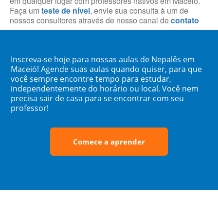
em qualquer lugar com professores nativos em Maceió.
Faça um
teste de nível
, envie sua consulta à um de
nossos consultores através de nosso canal de
contato
Inscreva-se
hoje para nossas aulas de Nepalês em
Maceió! Agende suas aulas quando quiser, para que
você sempre encontre tempo para estudar,
independentemente do horário ou local. Você nem
precisa sair de casa para se encontrar com seu
professor!
Comece a aprender